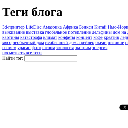
Теги блога
3d-принтер
LifeDisc
Амазонка
Африка
Бэнкси
Китай
Нью-Йор
выживание
выставка
глобальное потепление
дельфины
дом на 
картины
катастрофа
климат
конфеты
концепт
кофе
креатив
лед
мясо
необычный дом
необычный дом. трейлер
океан
питание
п
гением
ураган
фото
шторм
экология
экстрим
энергия
посмотреть все теги
Найти тэг: