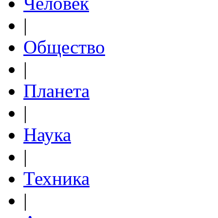
Человек
|
Общество
|
Планета
|
Наука
|
Техника
|