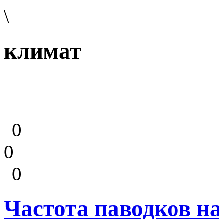
\
климат
0
0
0
Частота паводков н