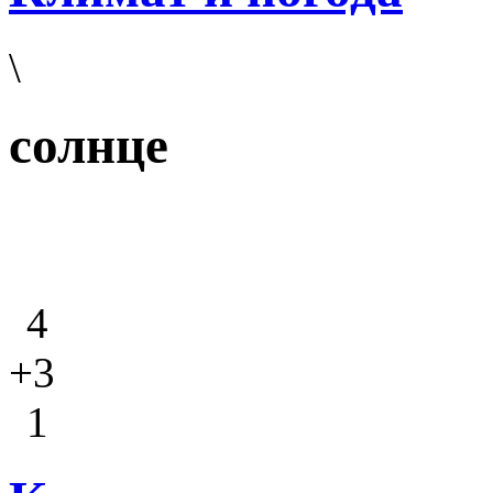
\
солнце
4
+3
1