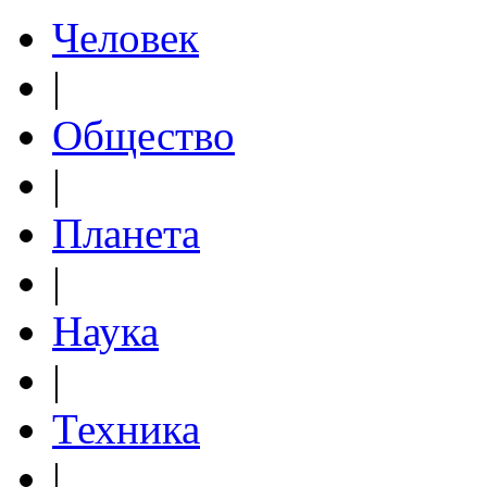
Человек
|
Общество
|
Планета
|
Наука
|
Техника
|