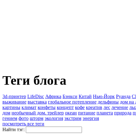
Теги блога
3d-принтер
LifeDisc
Африка
Бэнкси
Китай
Нью-Йорк
Руанда
С
выживание
выставка
глобальное потепление
дельфины
дом на 
картины
климат
конфеты
концепт
кофе
креатив
лес
лечение
лы
дом
необычный дом. трейлер
океан
питание
планета
природа
п
гением
фото
шторм
экология
экстрим
энергия
посмотреть все теги
Найти тэг: