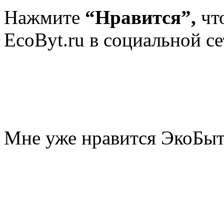
Нажмите
“Нравится”,
чт
EcoByt.ru в социальной се
Мне уже нравится ЭкоБы