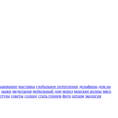
ыживание
выставка
глобальное потепление
дельфины
дом на
лыжи
медитация
мобильный дом
мороз
морские волны
мясо
птура
советы
солнце
стать гением
фото
шторм
экология