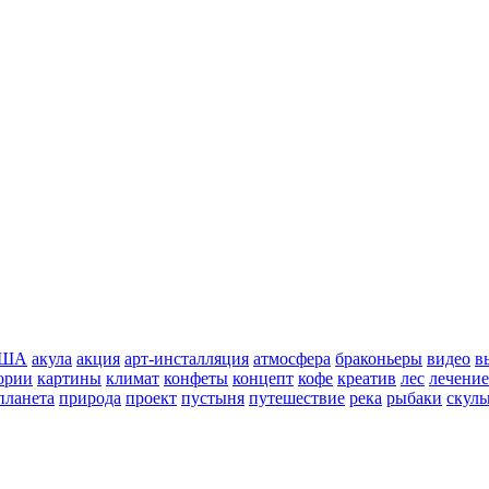
ША
акула
акция
арт-инсталляция
атмосфера
браконьеры
видео
в
ории
картины
климат
конфеты
концепт
кофе
креатив
лес
лечение
планета
природа
проект
пустыня
путешествие
река
рыбаки
скуль