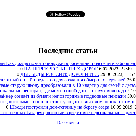
Последние статьи
или Как дождь помог обнаружить роскошный бассейн в заброшен
0
НА ПЕРЕКРЕСТКЕ ТРЕХ ДОРОГ
6.07.2023, 22:49
0
ДВЕ БЕДЫ РОССИИ: ДОРОГИ И …
29.06.2023, 11:57
сплатный онлайн редактор для создания обмерных чертежей
26.0
аме старую школу преобразовали в 10 квартир для семей с деть
икальные ресторан, где можно пообедать в струях водопада
2.10
зайнер создаёт из бумаги неповторимые подводные пейзажи
30.0
тов, которыми точно не стоит угощать своих домашних питомце
0
Шведы построили дом-теплицу на берегу озера
16.09.2019, 
а солнечных батареях, который зарядит все персональные гадже
Все статьи