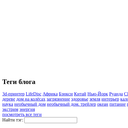
Теги блога
3d-принтер
LifeDisc
Африка
Бэнкси
Китай
Нью-Йорк
Руанда
С
дереве
дом на колёсах
загрязнение
здоровье
земля
интерьер
кал
наука
необычный дом
необычный дом. трейлер
океан
питание
экстрим
энергия
посмотреть все теги
Найти тэг: