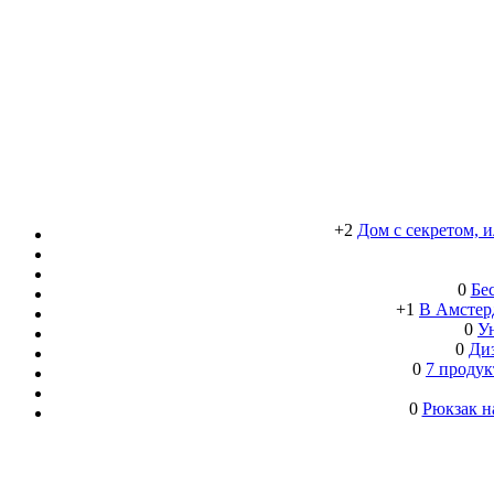
+2
Дом с секретом, 
0
Бе
+1
В Амстерд
0
Ун
0
Ди
0
7 продук
0
Рюкзак н