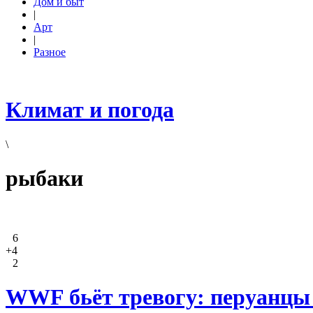
Дом и быт
|
Арт
|
Разное
Климат и погода
\
рыбаки
6
+4
2
WWF бьёт тревогу: перуанцы 