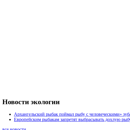
Новости экологии
Архангельский рыбак поймал рыбу с человеческими» зу
Европейским рыбакам запретят выбрасывать дохлую рыб
все новости