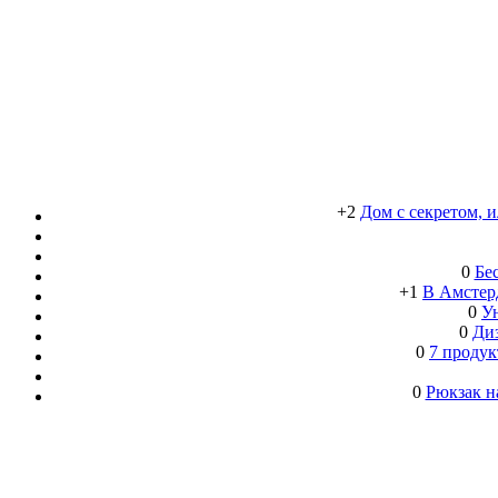
+2
Дом с секретом, 
0
Бе
+1
В Амстерд
0
Ун
0
Ди
0
7 продук
0
Рюкзак н