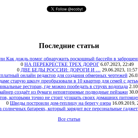
Последние статьи
или Как дождь помог обнаружить роскошный бассейн в заброшен
0
НА ПЕРЕКРЕСТКЕ ТРЕХ ДОРОГ
6.07.2023, 22:49
0
ДВЕ БЕДЫ РОССИИ: ДОРОГИ И …
29.06.2023, 11:57
сплатный онлайн редактор для создания обмерных чертежей
26.0
аме старую школу преобразовали в 10 квартир для семей с деть
икальные ресторан, где можно пообедать в струях водопада
2.10
зайнер создаёт из бумаги неповторимые подводные пейзажи
30.0
тов, которыми точно не стоит угощать своих домашних питомце
0
Шведы построили дом-теплицу на берегу озера
16.09.2019, 
а солнечных батареях, который зарядит все персональные гадже
Все статьи