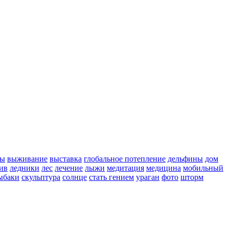
ры
выживание
выставка
глобальное потепление
дельфины
дом
ив
ледники
лес
лечение
лыжи
медитация
медицина
мобильный
ыбаки
скульптура
солнце
стать гением
ураган
фото
шторм