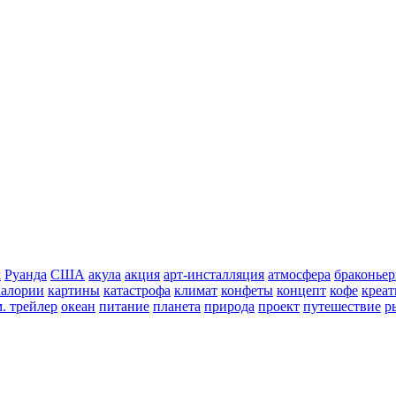
к
Руанда
США
акула
акция
арт-инсталляция
атмосфера
браконье
калории
картины
катастрофа
климат
конфеты
концепт
кофе
креат
. трейлер
океан
питание
планета
природа
проект
путешествие
р