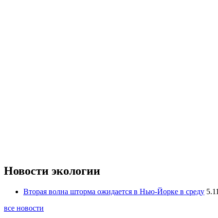
Новости экологии
Вторая волна шторма ожидается в Нью-Йорке в среду
5.1
все новости