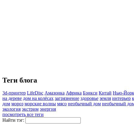
Теги блога
3d-принтер
LifeDisc
Амазонка
Африка
Бэнкси
Китай
Нью-Йор
на дереве
дом на колёсах
загрязнение
здоровье
земля
интерьер
дом
мороз
морские волны
мясо
необычный дом
необычный дом
экология
экстрим
энергия
посмотреть все теги
Найти тэг: