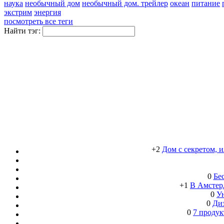
наука
необычный дом
необычный дом. трейлер
океан
питание
экстрим
энергия
посмотреть все теги
Найти тэг:
+2
Дом с секретом, 
0
Бе
+1
В Амстерд
0
Ун
0
Ди
0
7 продук