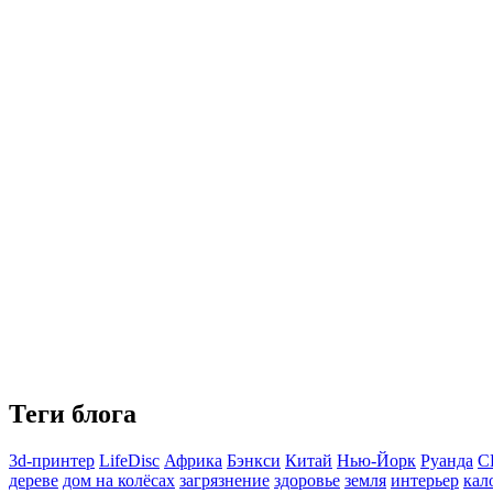
Теги блога
3d-принтер
LifeDisc
Африка
Бэнкси
Китай
Нью-Йорк
Руанда
С
дереве
дом на колёсах
загрязнение
здоровье
земля
интерьер
кал