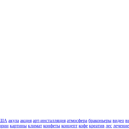
ША
акула
акция
арт-инсталляция
атмосфера
браконьеры
видео
в
ории
картины
климат
конфеты
концепт
кофе
креатив
лес
лечение