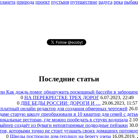
планета
природа
проект
пустыня
путешествие
радуга
река
рыбак
Последние статьи
или Как дождь помог обнаружить роскошный бассейн в заброшен
0
НА ПЕРЕКРЕСТКЕ ТРЕХ ДОРОГ
6.07.2023, 22:49
0
ДВЕ БЕДЫ РОССИИ: ДОРОГИ И …
29.06.2023, 11:57
сплатный онлайн редактор для создания обмерных чертежей
26.0
аме старую школу преобразовали в 10 квартир для семей с деть
икальные ресторан, где можно пообедать в струях водопада
2.10
зайнер создаёт из бумаги неповторимые подводные пейзажи
30.0
тов, которыми точно не стоит угощать своих домашних питомце
0
Шведы построили дом-теплицу на берегу озера
16.09.2019, 