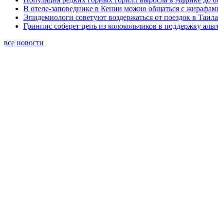
В отеле-заповеднике в Кении можно общаться с жирафам
Эпидемиологи советуют воздержаться от поездок в Таил
Гринпис соберет цепь из колокольчиков в поддержку аль
все новости