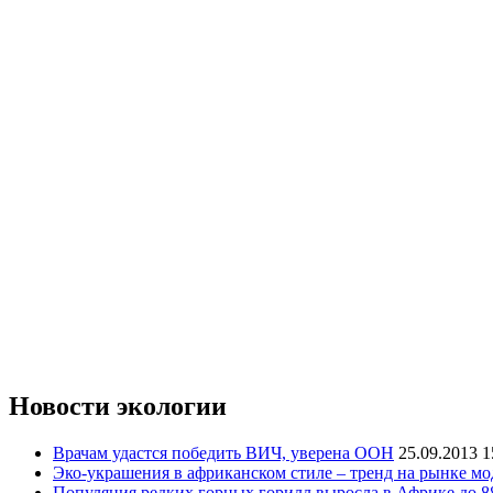
Новости экологии
Врачам удастся победить ВИЧ, уверена ООН
25.09.2013 1
Эко-украшения в африканском стиле – тренд на рынке мо
Популяция редких горных горилл выросла в Африке до 8