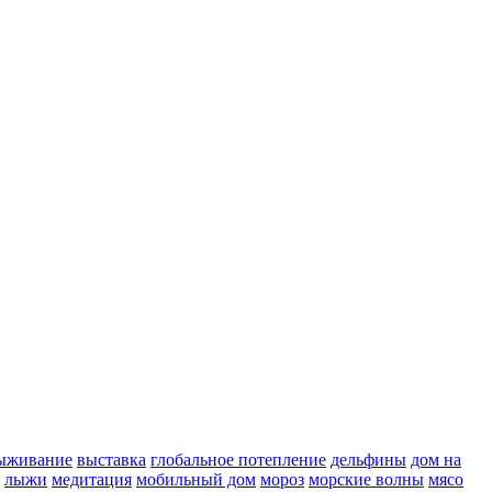
ыживание
выставка
глобальное потепление
дельфины
дом на
лыжи
медитация
мобильный дом
мороз
морские волны
мясо