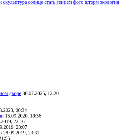
и
скульптура
солнце
стать гением
фото
шторм
экология
ном дворе
30.07.2025, 12:20
3.2023, 00:34
ми
15.09.2020, 18:56
.2019, 22:16
9.2019, 23:07
в
28.09.2019, 23:31
21:55