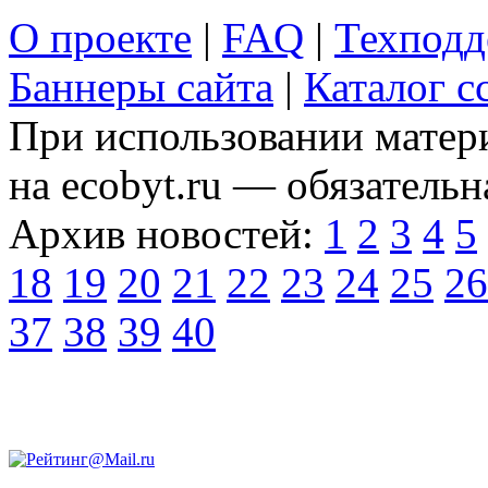
О проекте
|
FAQ
|
Техподд
Баннеры сайта
|
Каталог с
При использовании матери
на ecobyt.ru — обязательн
Архив новостей:
1
2
3
4
5
18
19
20
21
22
23
24
25
26
37
38
39
40