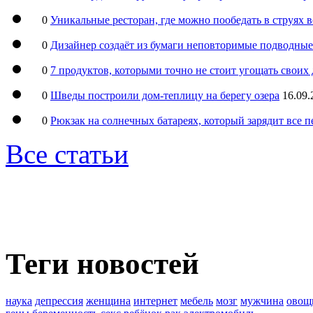
0
Уникальные ресторан, где можно пообедать в струях 
0
Дизайнер создаёт из бумаги неповторимые подводны
0
7 продуктов, которыми точно не стоит угощать свои
0
Шведы построили дом-теплицу на берегу озера
16.09.
0
Рюкзак на солнечных батареях, который зарядит все 
Все статьи
Теги новостей
наука
депрессия
женщина
интернет
мебель
мозг
мужчина
овощ