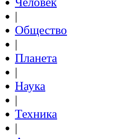
Человек
|
Общество
|
Планета
|
Наука
|
Техника
|