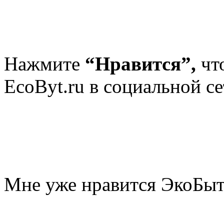
Нажмите
“Нравится”,
чт
EcoByt.ru в социальной се
Мне уже нравится ЭкоБы