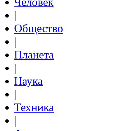
Человек
|
Общество
|
Планета
|
Наука
|
Техника
|