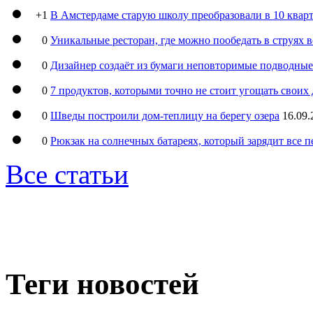
+1
В Амстердаме старую школу преобразовали в 10 кварт
0
Уникальные ресторан, где можно пообедать в струях 
0
Дизайнер создаёт из бумаги неповторимые подводны
0
7 продуктов, которыми точно не стоит угощать свои
0
Шведы построили дом-теплицу на берегу озера
16.09.
0
Рюкзак на солнечных батареях, который зарядит все 
Все статьи
Теги новостей