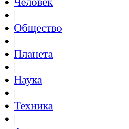
Человек
|
Общество
|
Планета
|
Наука
|
Техника
|