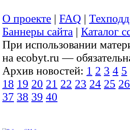
О проекте
|
FAQ
|
Техподд
Баннеры сайта
|
Каталог с
При использовании матери
на ecobyt.ru — обязательн
Архив новостей:
1
2
3
4
5
18
19
20
21
22
23
24
25
26
37
38
39
40