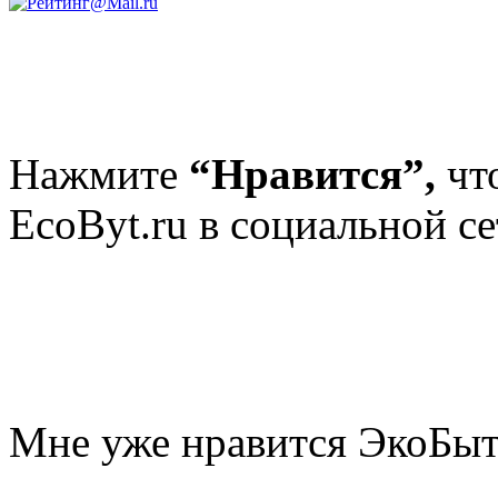
Нажмите
“Нравится”,
чт
EcoByt.ru в социальной се
Мне уже нравится ЭкоБы