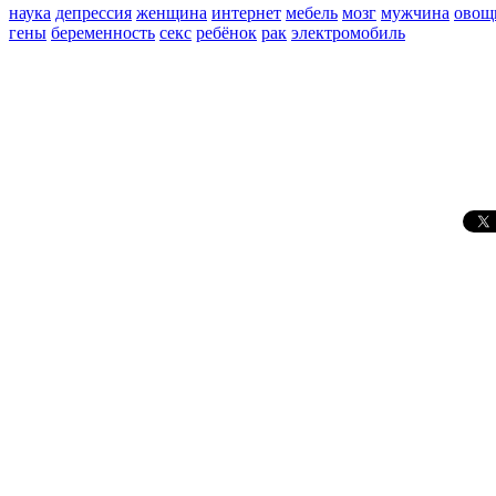
наука
депрессия
женщина
интернет
мебель
мозг
мужчина
овощ
гены
беременность
секс
ребёнок
рак
электромобиль