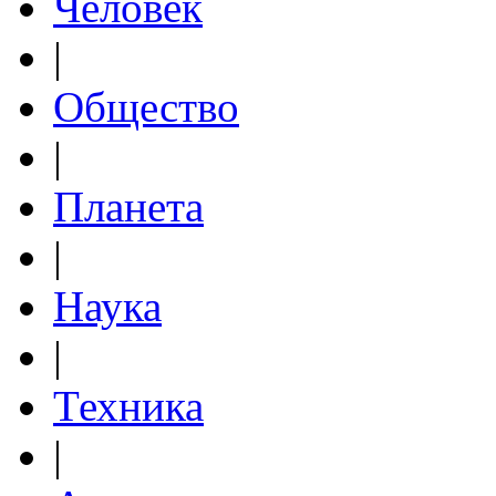
Человек
|
Общество
|
Планета
|
Наука
|
Техника
|