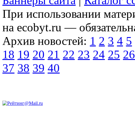
Баннеры сайта
|
Каталог с
При использовании матери
на ecobyt.ru — обязательн
Архив новостей:
1
2
3
4
5
18
19
20
21
22
23
24
25
26
37
38
39
40