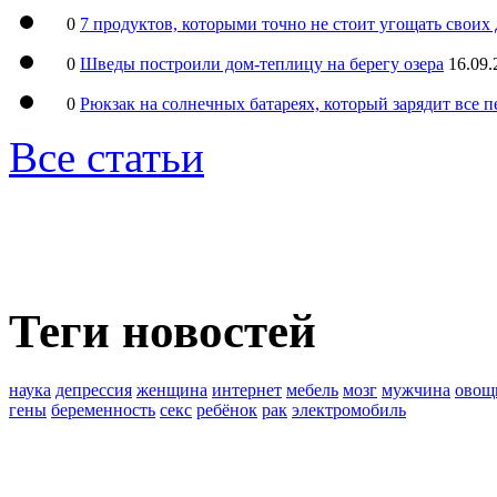
0
7 продуктов, которыми точно не стоит угощать свои
0
Шведы построили дом-теплицу на берегу озера
16.09.
0
Рюкзак на солнечных батареях, который зарядит все 
Все статьи
Теги новостей
наука
депрессия
женщина
интернет
мебель
мозг
мужчина
овощ
гены
беременность
секс
ребёнок
рак
электромобиль