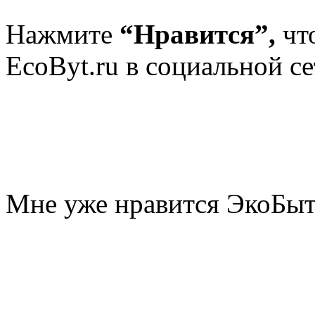
Нажмите
“Нравится”,
чт
EcoByt.ru в социальной се
Мне уже нравится ЭкоБы