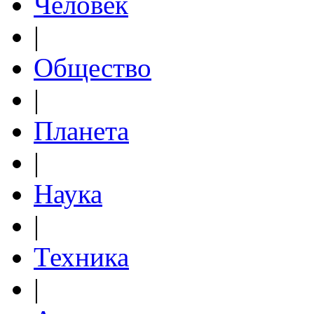
Человек
|
Общество
|
Планета
|
Наука
|
Техника
|