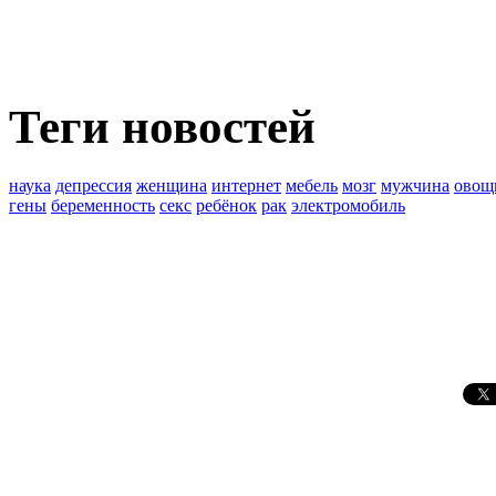
Теги новостей
наука
депрессия
женщина
интернет
мебель
мозг
мужчина
овощ
гены
беременность
секс
ребёнок
рак
электромобиль