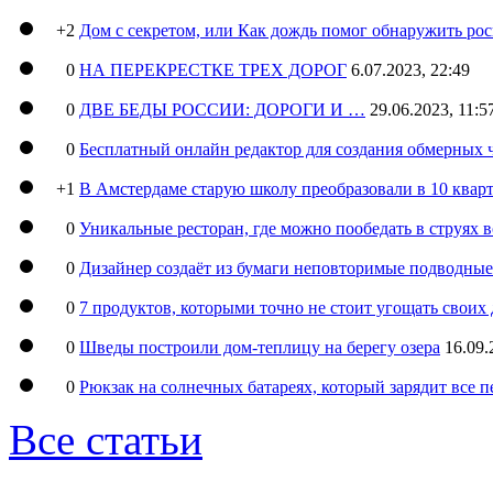
+2
Дом с секретом, или Как дождь помог обнаружить ро
0
НА ПЕРЕКРЕСТКЕ ТРЕХ ДОРОГ
6.07.2023, 22:49
0
ДВЕ БЕДЫ РОССИИ: ДОРОГИ И …
29.06.2023, 11:5
0
Бесплатный онлайн редактор для создания обмерных 
+1
В Амстердаме старую школу преобразовали в 10 кварт
0
Уникальные ресторан, где можно пообедать в струях 
0
Дизайнер создаёт из бумаги неповторимые подводны
0
7 продуктов, которыми точно не стоит угощать свои
0
Шведы построили дом-теплицу на берегу озера
16.09.
0
Рюкзак на солнечных батареях, который зарядит все 
Все статьи