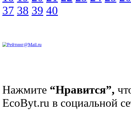
37
38
39
40
Нажмите
“Нравится”,
чт
EcoByt.ru в социальной се