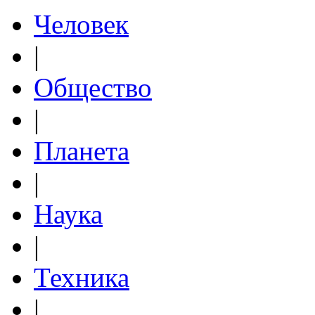
Человек
|
Общество
|
Планета
|
Наука
|
Техника
|