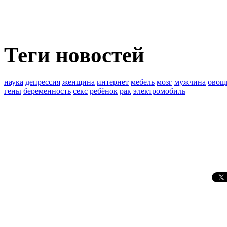
Теги новостей
наука
депрессия
женщина
интернет
мебель
мозг
мужчина
овощ
гены
беременность
секс
ребёнок
рак
электромобиль