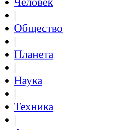
Человек
|
Общество
|
Планета
|
Наука
|
Техника
|