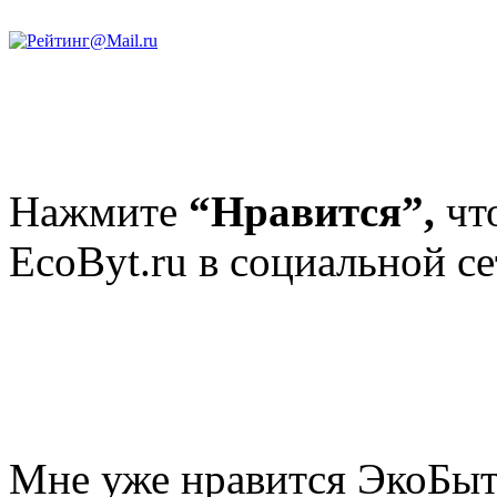
Нажмите
“Нравится”,
чт
EcoByt.ru в социальной се
Мне уже нравится ЭкоБы