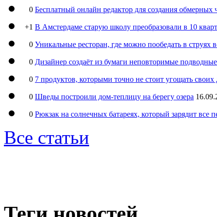
0
Бесплатный онлайн редактор для создания обмерных 
+1
В Амстердаме старую школу преобразовали в 10 кварт
0
Уникальные ресторан, где можно пообедать в струях 
0
Дизайнер создаёт из бумаги неповторимые подводны
0
7 продуктов, которыми точно не стоит угощать свои
0
Шведы построили дом-теплицу на берегу озера
16.09.
0
Рюкзак на солнечных батареях, который зарядит все 
Все статьи
Теги новостей