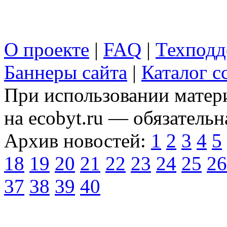
О проекте
|
FAQ
|
Техподд
Баннеры сайта
|
Каталог с
При использовании матери
на ecobyt.ru — обязательн
Архив новостей:
1
2
3
4
5
18
19
20
21
22
23
24
25
26
37
38
39
40