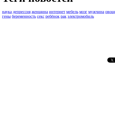
наука
депрессия
женщина
интернет
мебель
мозг
мужчина
овощ
гены
беременность
секс
ребёнок
рак
электромобиль