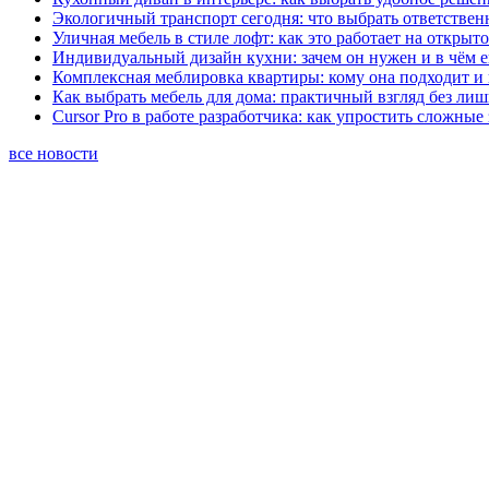
Экологичный транспорт сегодня: что выбрать ответствен
Уличная мебель в стиле лофт: как это работает на открыт
Индивидуальный дизайн кухни: зачем он нужен и в чём 
Комплексная меблировка квартиры: кому она подходит и 
Как выбрать мебель для дома: практичный взгляд без ли
Cursor Pro в работе разработчика: как упростить сложные
все новости