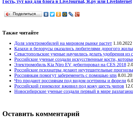
Гость, тут код для блога в LiveJournal, Я.ру или LiveInternet
Поделиться…
Также читайте
Доля электромобилей на мировом рынке растет
1.10.2022
Казахи и белорусы оказались любителями дорогого жиль
Севастопольские ученые научились делать удобрения из 
Российские ученые создали искусственные кости, котор
Электромобиль Kia Niro EV дебютировал на CES 2018
2.
Российские психиатры делают неутешительные прогнозы
Россиянкам помогут забеременеть с помощью sms
8.01.20
Что продают россиянам под видом осетрины и форели
6.
Российский гинеколог вживил под кожу шесть чипов
12.
Новосибирские ученые создали первый в мире разлагаю
Оставить комментарий