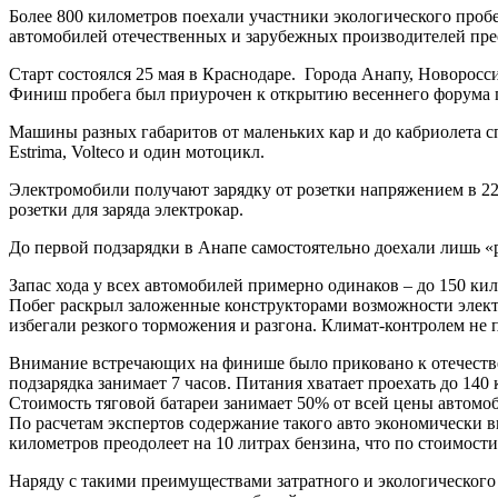
Более 800 километров поехали участники экологического проб
автомобилей отечественных и зарубежных производителей прео
Старт состоялся 25 мая в Краснодаре. Города Анапу, Новорос
Финиш пробега был приурочен к открытию весеннего форума 
Машины разных габаритов от маленьких кар и до кабриолета спо
Estrima, Volteco и один мотоцикл.
Электромобили получают зарядку от розетки напряжением в 220
розетки для заряда электрокар.
До первой подзарядки в Анапе самостоятельно доехали лишь «
Запас хода у всех автомобилей примерно одинаков – до 150 кил
Побег раскрыл заложенные конструкторами возможности электр
избегали резкого торможения и разгона. Климат-контролем не 
Внимание встречающих на финише было приковано к отечестве
подзарядка занимает 7 часов. Питания хватает проехать до 14
Стоимость тяговой батареи занимает 50% от всей цены автомо
По расчетам экспертов содержание такого авто экономически в
километров преодолеет на 10 литрах бензина, что по стоимости 
Наряду с такими преимуществами затратного и экологического 