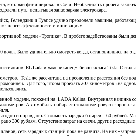
ега, который финишировал в Сочи. Необычность пробега заключа
долели путь, испытывая запас заряда электрокара.
сийск, Геленджик и Туапсе удачно преодолели машины, работающ
по энергоэффективности и инновациям.
ртивной модели «Тропика». В пробеге задействованы были девять
 вольт. Было удивительно смотреть когда, остановившись на от
россиянин» EL Lada и «американец» бизнес-класа Tesla. Осталь
ометров. Tesla же рассчитана на преодоление расстояния без под
омобилей. Для того, чтобы проехать 207 километров «на одном
пользовались.
нной модели, похожей на LADA Kalina. Внутренняя начинка сос
0 километров. Автомобиль набирает стокилометровую скорость з
биля.
ыгодно и оправдано. Стоимость зарядки батареи – 60 рублей. М
рано 300 рублям. Отсутствие затрат на свечи, другие расходные д
планов, сеть зарядных станций пока не развита. На них «заправ