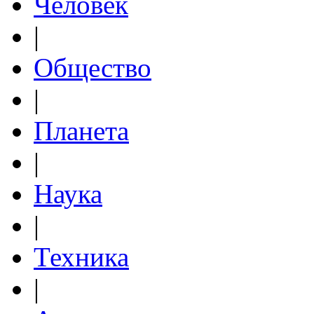
Человек
|
Общество
|
Планета
|
Наука
|
Техника
|