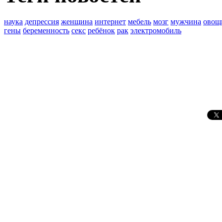
наука
депрессия
женщина
интернет
мебель
мозг
мужчина
овощ
гены
беременность
секс
ребёнок
рак
электромобиль