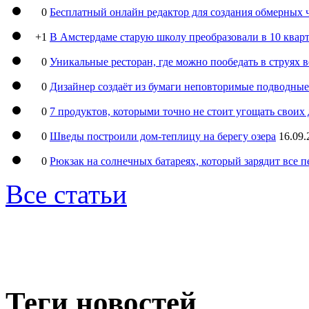
0
Бесплатный онлайн редактор для создания обмерных 
+1
В Амстердаме старую школу преобразовали в 10 кварт
0
Уникальные ресторан, где можно пообедать в струях 
0
Дизайнер создаёт из бумаги неповторимые подводны
0
7 продуктов, которыми точно не стоит угощать свои
0
Шведы построили дом-теплицу на берегу озера
16.09.
0
Рюкзак на солнечных батареях, который зарядит все 
Все статьи
Теги новостей