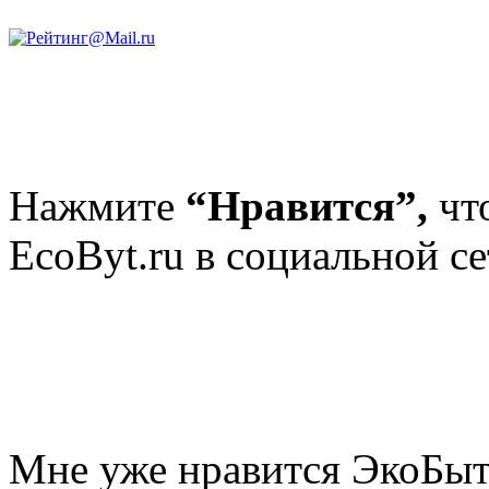
Нажмите
“Нравится”,
чт
EcoByt.ru в социальной се
Мне уже нравится ЭкоБы