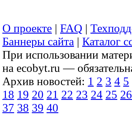
О проекте
|
FAQ
|
Техподд
Баннеры сайта
|
Каталог с
При использовании матери
на ecobyt.ru — обязательн
Архив новостей:
1
2
3
4
5
18
19
20
21
22
23
24
25
26
37
38
39
40