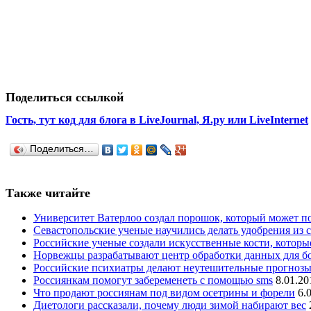
Поделиться ссылкой
Гость, тут код для блога в LiveJournal, Я.ру или LiveInternet
Поделиться…
Также читайте
Университет Ватерлоо создал порошок, который может по
Севастопольские ученые научились делать удобрения из 
Российские ученые создали искусственные кости, котор
Норвежцы разрабатывают центр обработки данных для б
Российские психиатры делают неутешительные прогнозы
Россиянкам помогут забеременеть с помощью sms
8.01.20
Что продают россиянам под видом осетрины и форели
6.
Диетологи рассказали, почему люди зимой набирают вес