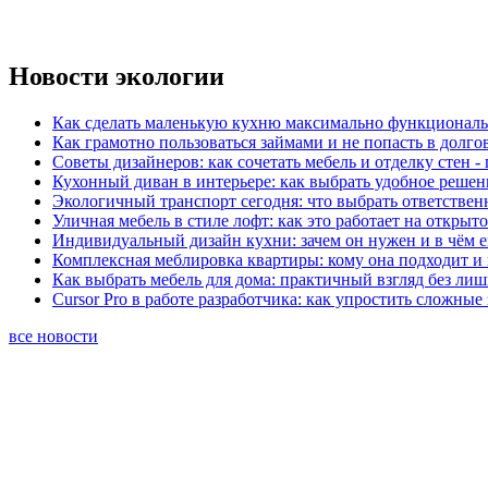
Новости экологии
Как сделать маленькую кухню максимально функциональ
Как грамотно пользоваться займами и не попасть в долг
Советы дизайнеров: как сочетать мебель и отделку стен -
Кухонный диван в интерьере: как выбрать удобное решен
Экологичный транспорт сегодня: что выбрать ответствен
Уличная мебель в стиле лофт: как это работает на открыт
Индивидуальный дизайн кухни: зачем он нужен и в чём 
Комплексная меблировка квартиры: кому она подходит и 
Как выбрать мебель для дома: практичный взгляд без ли
Cursor Pro в работе разработчика: как упростить сложные
все новости