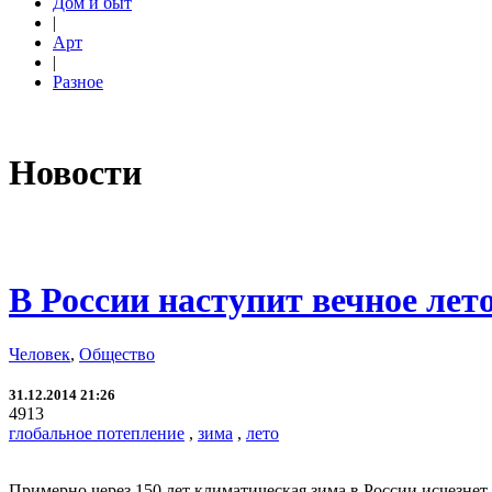
Дом и быт
|
Арт
|
Разное
Новости
В России наступит вечное лет
Человек
,
Общество
31.12.2014 21:26
4913
глобальное потепление
,
зима
,
лето
Примерно через 150 лет климатическая зима в России исчезнет