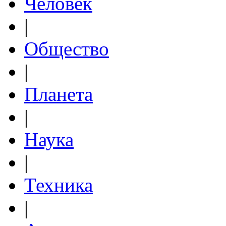
Человек
|
Общество
|
Планета
|
Наука
|
Техника
|