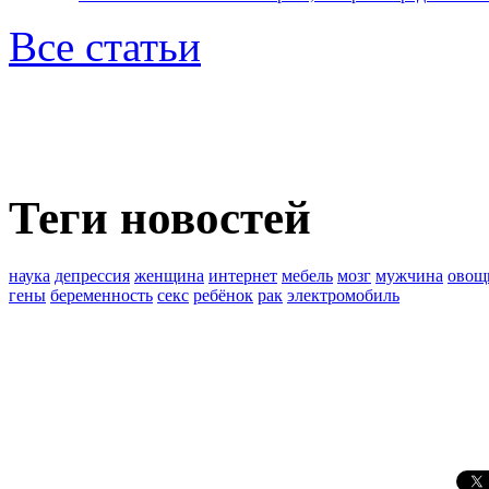
Все статьи
Теги новостей
наука
депрессия
женщина
интернет
мебель
мозг
мужчина
овощ
гены
беременность
секс
ребёнок
рак
электромобиль