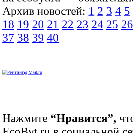
Архив новостей:
1
2
3
4
5
18
19
20
21
22
23
24
25
26
37
38
39
40
Нажмите
“Нравится”,
чт
EcoByt.ru в социальной се