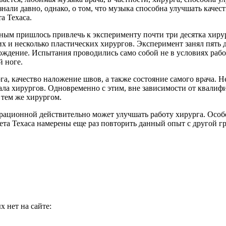
нали давно, однако, о том, что музыка способна улучшать качес
а Техаса.
еным пришлось привлечь к эксперименту почти три десятка хиру
 и несколько пластических хирургов. Эксперимент занял пять д
ждение. Испытания проводились само собой не в условиях рабо
 ноге.
а, качество наложение швов, а также состояние самого врача. Не
ала хирургов. Одновременно с этим, вне зависимости от квалифи
 тем же хирургом.
перационной действительно может улучшать работу хирурга. Особ
та Техаса намерены еще раз повторить данный опыт с другой гр
 нет на сайте: