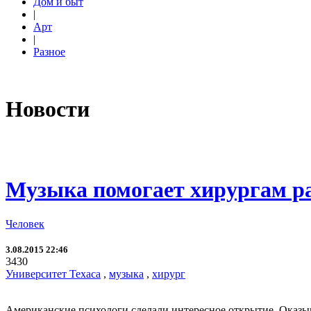
Дом и быт
|
Арт
|
Разное
Новости
Музыка помогает хирургам р
Человек
3.08.2015 22:46
3430
Университет Техаса
,
музыка
,
хирург
Американские психологи сделали интересное открытие. Оказыва