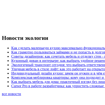
Новости экологии
Как сделать маленькую кухню максимально функциональ
Как грамотно пользоваться займами и не попасть в долг
Советы дизайнеров: как сочетать мебель и отделку стен -
Кухонный диван в интерьере: как выбрать удобное решен
Экологичный транспорт сегодня: что выбрать ответствен
Уличная мебель в стиле лофт: как это работает на открыт
Индивидуальный дизайн кухни: зачем он нужен и в чём 
Комплексная меблировка квартиры: кому она подходит и 
Как выбрать мебель для дома: практичный взгляд без ли
Cursor Pro в работе разработчика: как упростить сложные
все новости