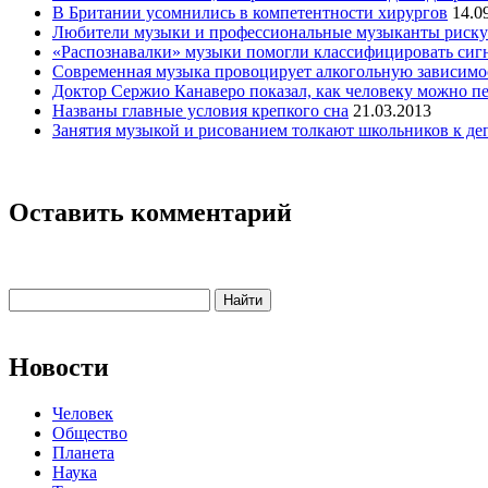
В Британии усомнились в компетентности хирургов
14.0
Любители музыки и профессиональные музыканты риску
«Распознавалки» музыки помогли классифицировать сиг
Современная музыка провоцирует алкогольную зависимо
Доктор Сержио Канаверо показал, как человеку можно п
Названы главные условия крепкого сна
21.03.2013
Занятия музыкой и рисованием толкают школьников к д
Оставить комментарий
Новости
Человек
Общество
Планета
Наука