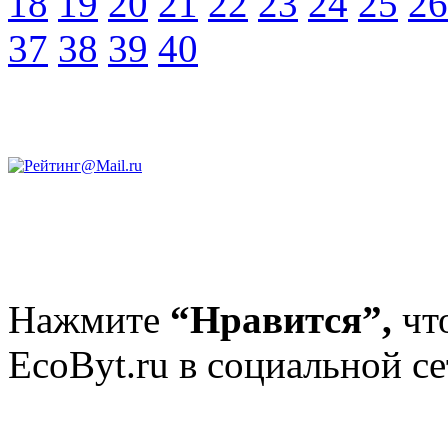
18
19
20
21
22
23
24
25
26
37
38
39
40
Нажмите
“Нравится”,
чт
EcoByt.ru в социальной се