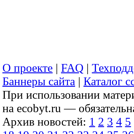
О проекте
|
FAQ
|
Техподд
Баннеры сайта
|
Каталог с
При использовании матери
на ecobyt.ru — обязательн
Архив новостей:
1
2
3
4
5