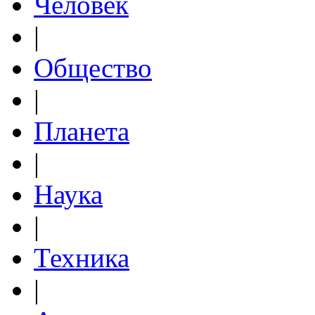
Человек
|
Общество
|
Планета
|
Наука
|
Техника
|