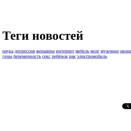
Теги новостей
наука
депрессия
женщина
интернет
мебель
мозг
мужчина
овощ
гены
беременность
секс
ребёнок
рак
электромобиль