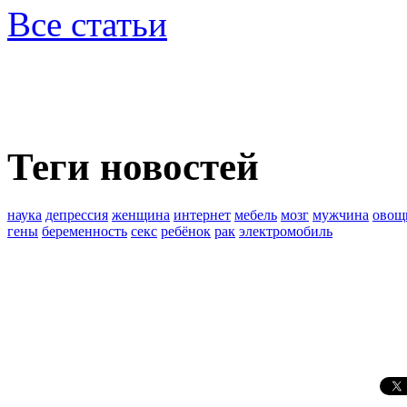
Все статьи
Теги новостей
наука
депрессия
женщина
интернет
мебель
мозг
мужчина
овощ
гены
беременность
секс
ребёнок
рак
электромобиль