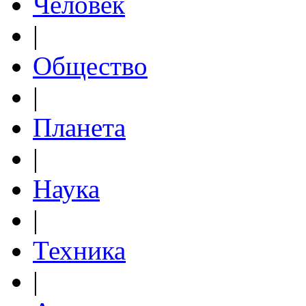
Человек
|
Общество
|
Планета
|
Наука
|
Техника
|