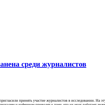
анена среди журналистов
пригласили принять участие журналистов в исследовании. На эт
алкоголем и кофеином приводят к тому, что их мозг работает знач