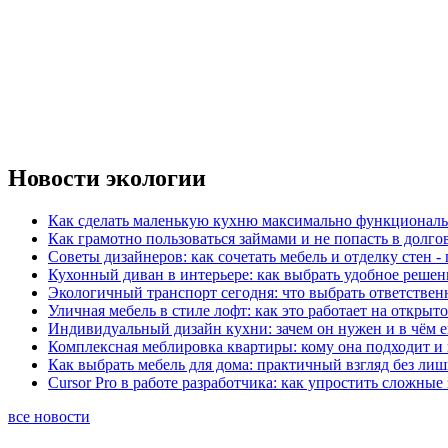
Новости экологии
Как сделать маленькую кухню максимально функциональ
Как грамотно пользоваться займами и не попасть в долг
Советы дизайнеров: как сочетать мебель и отделку стен -
Кухонный диван в интерьере: как выбрать удобное решен
Экологичный транспорт сегодня: что выбрать ответствен
Уличная мебель в стиле лофт: как это работает на открыт
Индивидуальный дизайн кухни: зачем он нужен и в чём 
Комплексная меблировка квартиры: кому она подходит и 
Как выбрать мебель для дома: практичный взгляд без ли
Cursor Pro в работе разработчика: как упростить сложные
все новости