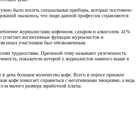
 нужно было носить специальные приборы, которые постоянно
дований оказалось, что люди данной профессии справляются
ребление журналистами кофеином, сахаром и алкоголем. 41%
ьно угнетает когнитивные функции журналистов и
низм иных участников был обезвоженным.
 всеми трудностями. Причиной тому называют увлеченность
чивость, показатели которой у журналистов намного выше в
в день большое количество кофе. Всего в опросе приняло
 как кофе помогает справиться с негативными эмоциями, а ведь
з-за малого размера заработной платы.