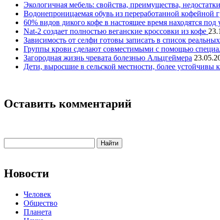
Экологичная мебель: свойства, преимущества, недостатк
Водонепроницаемая обувь из переработанной кофейной 
60% видов дикого кофе в настоящее время находятся под 
Nat-2 создает полностью веганские кроссовки из кофе
23.
Зависимость от селфи готовы записать в список реальны
Группы крови сделают совместимыми с помощью специа
Загородная жизнь чревата болезнью Альцгеймера
23.05.2
Дети, выросшие в сельской местности, более устойчивы к
Оставить комментарий
Новости
Человек
Общество
Планета