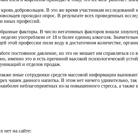
 кровь добровольцев. В это же время участникам исследований
овольцев проходил опрос. В результате всех проведенных иссле
ми иных профессий.
бразные факторы. В число негативных факторов вошли злоупот
в неделю употребляли от 18 и более единиц алкоголя. Значител
дей этой профессии пили воду в достаточном количестве, орга
оте постоянное давление, но это не мешает им справляться со
но, именно это и есть причиной высокой психологической устой
муникаций и отделов продаж.
 также иные сотрудники средств массовой информации выпивают 
рех чашек данного напитка. В этом нет ничего удивительно, так
 наиболее неблагоприятных из-за повышенного стресса, а также и
 нет на сайте: