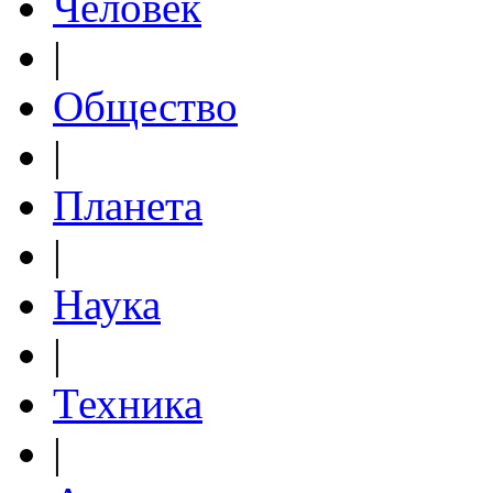
Человек
|
Общество
|
Планета
|
Наука
|
Техника
|