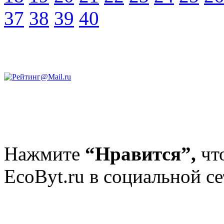
37
38
39
40
Нажмите
“Нравится”,
чт
EcoByt.ru в социальной се