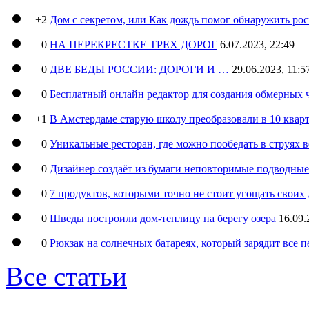
+2
Дом с секретом, или Как дождь помог обнаружить ро
0
НА ПЕРЕКРЕСТКЕ ТРЕХ ДОРОГ
6.07.2023, 22:49
0
ДВЕ БЕДЫ РОССИИ: ДОРОГИ И …
29.06.2023, 11:5
0
Бесплатный онлайн редактор для создания обмерных 
+1
В Амстердаме старую школу преобразовали в 10 кварт
0
Уникальные ресторан, где можно пообедать в струях 
0
Дизайнер создаёт из бумаги неповторимые подводны
0
7 продуктов, которыми точно не стоит угощать свои
0
Шведы построили дом-теплицу на берегу озера
16.09.
0
Рюкзак на солнечных батареях, который зарядит все 
Все статьи