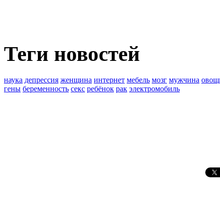
Теги новостей
наука
депрессия
женщина
интернет
мебель
мозг
мужчина
овощ
гены
беременность
секс
ребёнок
рак
электромобиль