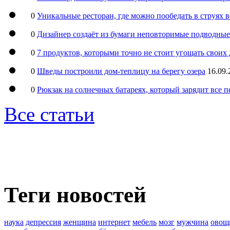
0
Уникальные ресторан, где можно пообедать в струях 
0
Дизайнер создаёт из бумаги неповторимые подводны
0
7 продуктов, которыми точно не стоит угощать свои
0
Шведы построили дом-теплицу на берегу озера
16.09.
0
Рюкзак на солнечных батареях, который зарядит все 
Все статьи
Теги новостей
наука
депрессия
женщина
интернет
мебель
мозг
мужчина
овощ