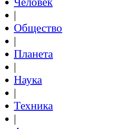
Человек
|
Общество
|
Планета
|
Наука
|
Техника
|