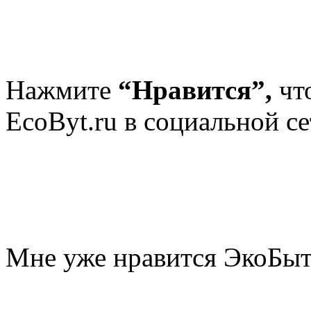
Нажмите
“Нравится”,
чт
EcoByt.ru в социальной се
Мне уже нравится ЭкоБы