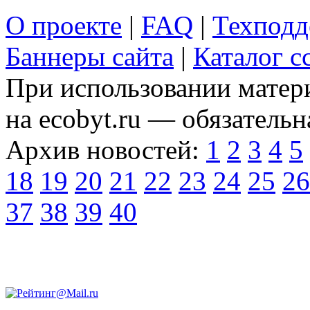
О проекте
|
FAQ
|
Техподд
Баннеры сайта
|
Каталог с
При использовании матери
на ecobyt.ru — обязательн
Архив новостей:
1
2
3
4
5
18
19
20
21
22
23
24
25
26
37
38
39
40