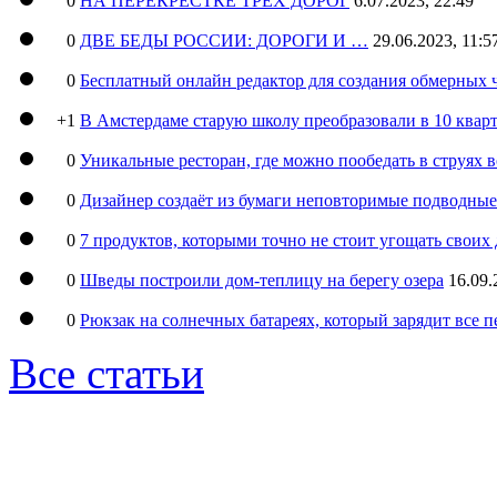
0
НА ПЕРЕКРЕСТКЕ ТРЕХ ДОРОГ
6.07.2023, 22:49
0
ДВЕ БЕДЫ РОССИИ: ДОРОГИ И …
29.06.2023, 11:5
0
Бесплатный онлайн редактор для создания обмерных 
+1
В Амстердаме старую школу преобразовали в 10 кварт
0
Уникальные ресторан, где можно пообедать в струях 
0
Дизайнер создаёт из бумаги неповторимые подводны
0
7 продуктов, которыми точно не стоит угощать свои
0
Шведы построили дом-теплицу на берегу озера
16.09.
0
Рюкзак на солнечных батареях, который зарядит все 
Все статьи