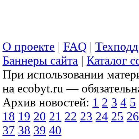
О проекте
|
FAQ
|
Техподд
Баннеры сайта
|
Каталог с
При использовании матери
на ecobyt.ru — обязательн
Архив новостей:
1
2
3
4
5
18
19
20
21
22
23
24
25
26
37
38
39
40