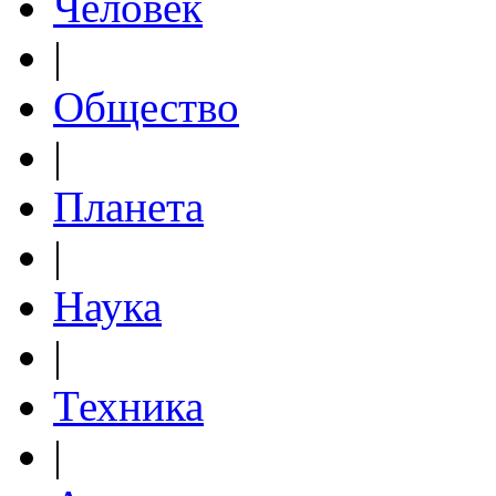
Человек
|
Общество
|
Планета
|
Наука
|
Техника
|