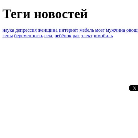
Теги новостей
наука
депрессия
женщина
интернет
мебель
мозг
мужчина
овощ
гены
беременность
секс
ребёнок
рак
электромобиль