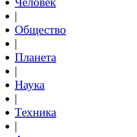
Человек
|
Общество
|
Планета
|
Наука
|
Техника
|