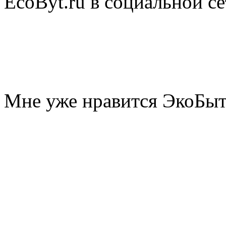
EcoByt.ru в социальной се
Мне уже нравится ЭкоБы