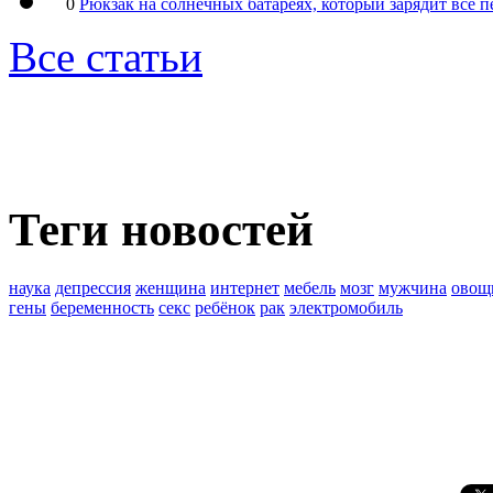
0
Рюкзак на солнечных батареях, который зарядит все 
Все статьи
Теги новостей
наука
депрессия
женщина
интернет
мебель
мозг
мужчина
овощ
гены
беременность
секс
ребёнок
рак
электромобиль