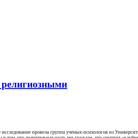
й религиозными
е исследование провела группа ученых-психологов из Университ
том, что значительная часть тех граждан, что смотрит «клубнич