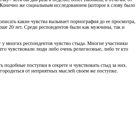
 Конечно же социальным исследованием (которое к слову было
 описать какие чувства вызывает порнография до ее просмотра,
рше 20 лет. Среди респондентов были как мужчины, так и
т у многих респондентов чувство стыда. Многие участники
его чувствовали люди либо очень религиозные, либо те кто
ь подобные поступки в секрете и чувствовать стыд за них.
тгородиться от неприятных мыслей своем же поступке.