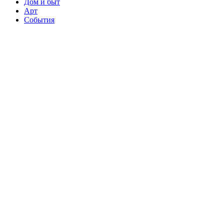
Дом и быт
Арт
События