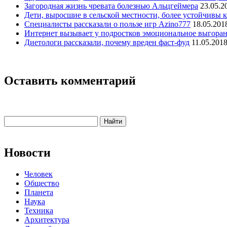
Загородная жизнь чревата болезнью Альцгеймера
23.05.2
Дети, выросшие в сельской местности, более устойчивы к
Специалисты рассказали о пользе игр Azino777
18.05.201
Интернет вызывает у подростков эмоциональное выгора
Диетологи рассказали, почему вреден фаст-фуд
11.05.201
Оставить комментарий
Новости
Человек
Общество
Планета
Наука
Техника
Архитектура