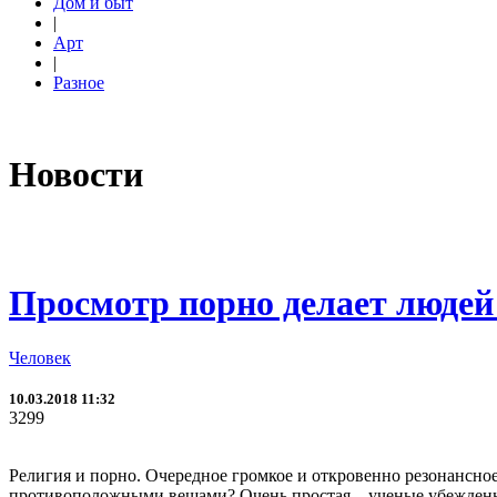
Дом и быт
|
Арт
|
Разное
Новости
Просмотр порно делает люде
Человек
10.03.2018 11:32
3299
Религия и порно. Очередное громкое и откровенно резонансно
противоположными вещами? Очень простая – ученые убеждены в 