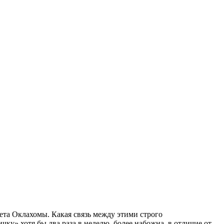
ета Оклахомы. Какая связь между этими строго
ку» хотя бы два раза в неделю, более набожна, в отличие от