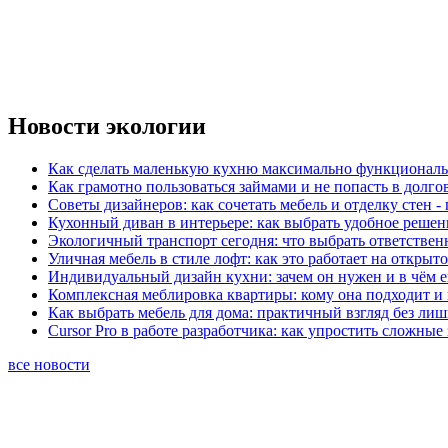
Новости экологии
Как сделать маленькую кухню максимально функциональ
Как грамотно пользоваться займами и не попасть в долг
Советы дизайнеров: как сочетать мебель и отделку стен -
Кухонный диван в интерьере: как выбрать удобное решен
Экологичный транспорт сегодня: что выбрать ответствен
Уличная мебель в стиле лофт: как это работает на открыт
Индивидуальный дизайн кухни: зачем он нужен и в чём 
Комплексная меблировка квартиры: кому она подходит и 
Как выбрать мебель для дома: практичный взгляд без ли
Cursor Pro в работе разработчика: как упростить сложные
все новости