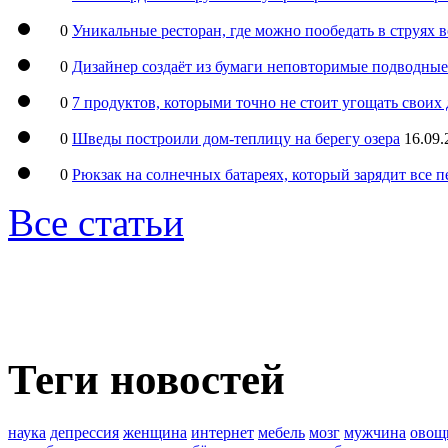
0
Уникальные ресторан, где можно пообедать в струях 
0
Дизайнер создаёт из бумаги неповторимые подводны
0
7 продуктов, которыми точно не стоит угощать свои
0
Шведы построили дом-теплицу на берегу озера
16.09.
0
Рюкзак на солнечных батареях, который зарядит все 
Все статьи
Теги новостей
наука
депрессия
женщина
интернет
мебель
мозг
мужчина
овощ