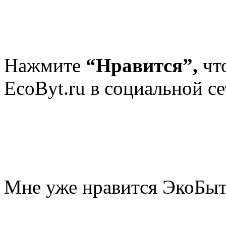
Нажмите
“Нравится”,
чт
EcoByt.ru в социальной се
Мне уже нравится ЭкоБы