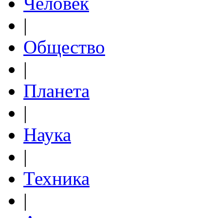
Человек
|
Общество
|
Планета
|
Наука
|
Техника
|