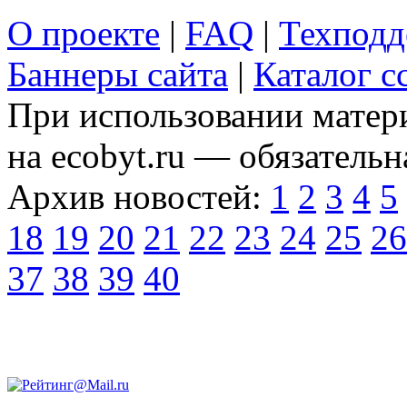
О проекте
|
FAQ
|
Техподд
Баннеры сайта
|
Каталог с
При использовании матери
на ecobyt.ru — обязательн
Архив новостей:
1
2
3
4
5
18
19
20
21
22
23
24
25
26
37
38
39
40