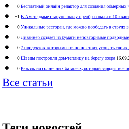
0
Бесплатный онлайн редактор для создания обмерных 
+1
В Амстердаме старую школу преобразовали в 10 кварт
0
Уникальные ресторан, где можно пообедать в струях 
0
Дизайнер создаёт из бумаги неповторимые подводны
0
7 продуктов, которыми точно не стоит угощать свои
0
Шведы построили дом-теплицу на берегу озера
16.09.
0
Рюкзак на солнечных батареях, который зарядит все 
Все статьи
Теги новостей