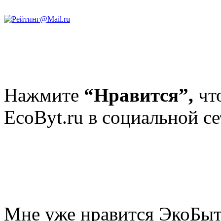
Нажмите
“Нравится”,
чт
EcoByt.ru в социальной се
Мне уже нравится ЭкоБы