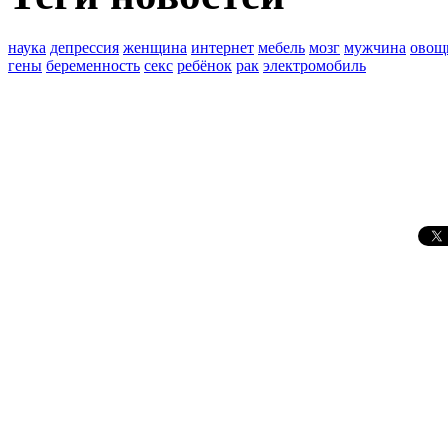
наука
депрессия
женщина
интернет
мебель
мозг
мужчина
овощ
гены
беременность
секс
ребёнок
рак
электромобиль