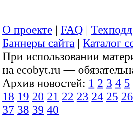
О проекте
|
FAQ
|
Техподд
Баннеры сайта
|
Каталог с
При использовании матери
на ecobyt.ru — обязательн
Архив новостей:
1
2
3
4
5
18
19
20
21
22
23
24
25
26
37
38
39
40