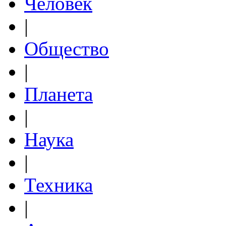
Человек
|
Общество
|
Планета
|
Наука
|
Техника
|