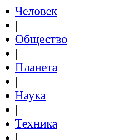
Человек
|
Общество
|
Планета
|
Наука
|
Техника
|