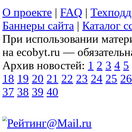
О проекте
|
FAQ
|
Техподд
Баннеры сайта
|
Каталог с
При использовании матери
на ecobyt.ru — обязательн
Архив новостей:
1
2
3
4
5
18
19
20
21
22
23
24
25
26
37
38
39
40