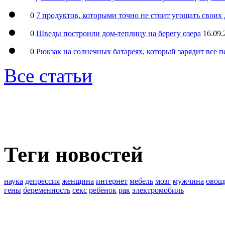
0
7 продуктов, которыми точно не стоит угощать свои
0
Шведы построили дом-теплицу на берегу озера
16.09.
0
Рюкзак на солнечных батареях, который зарядит все 
Все статьи
Теги новостей
наука
депрессия
женщина
интернет
мебель
мозг
мужчина
овощ
гены
беременность
секс
ребёнок
рак
электромобиль