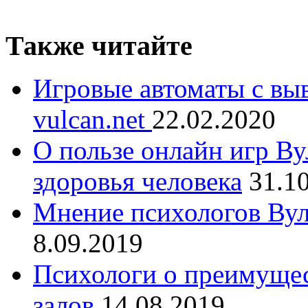
Также читайте
Игровые автоматы с выв
vulcan.net
22.02.2020
О пользе онлайн игр Ву
здоровья человека
31.1
Мнение психологов Вулк
8.09.2019
Психологи о преимущес
залов
14.08.2019