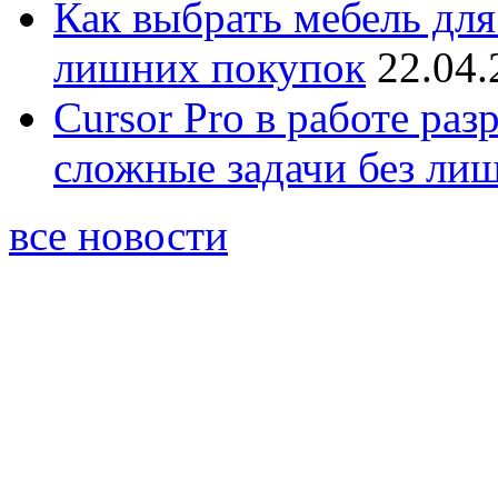
Как выбрать мебель для
лишних покупок
22.04.
Cursor Pro в работе раз
сложные задачи без ли
все новости