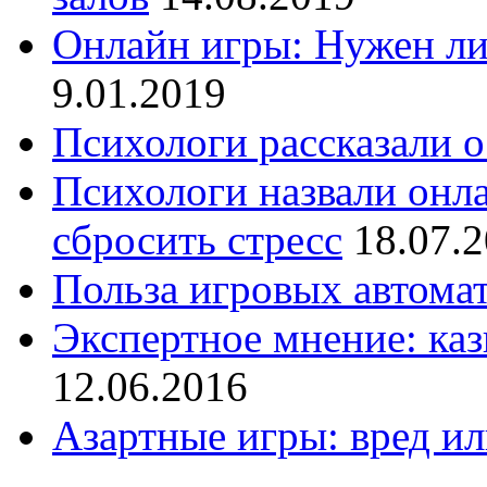
Онлайн игры: Нужен ли
9.01.2019
Психологи рассказали о
Психологи назвали онл
сбросить стресс
18.07.
Польза игровых автомат
Экспертное мнение: каз
12.06.2016
Азартные игры: вред ил