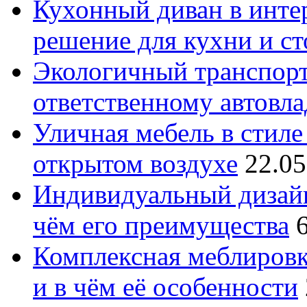
Кухонный диван в интер
решение для кухни и с
Экологичный транспорт
ответственному автовл
Уличная мебель в стиле 
открытом воздухе
22.05
Индивидуальный дизайн
чём его преимущества
Комплексная меблировк
и в чём её особенности