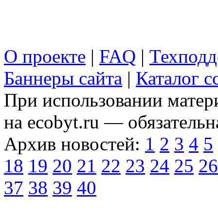
О проекте
|
FAQ
|
Техподд
Баннеры сайта
|
Каталог с
При использовании матери
на ecobyt.ru — обязательн
Архив новостей:
1
2
3
4
5
18
19
20
21
22
23
24
25
26
37
38
39
40