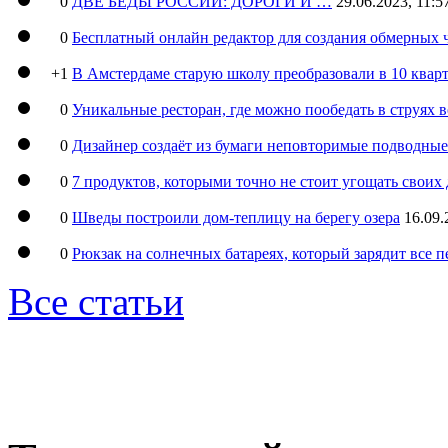
0
ДВЕ БЕДЫ РОССИИ: ДОРОГИ И …
29.06.2023, 11:5
0
Бесплатный онлайн редактор для создания обмерных 
+1
В Амстердаме старую школу преобразовали в 10 кварт
0
Уникальные ресторан, где можно пообедать в струях 
0
Дизайнер создаёт из бумаги неповторимые подводны
0
7 продуктов, которыми точно не стоит угощать свои
0
Шведы построили дом-теплицу на берегу озера
16.09.
0
Рюкзак на солнечных батареях, который зарядит все 
Все статьи