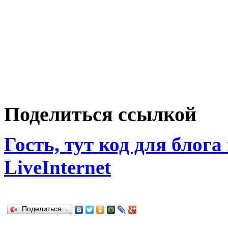
Поделиться ссылкой
Гость, тут код для блога
LiveInternet
Поделиться…