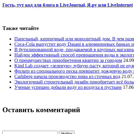
Гость, тут код для блога в LiveJournal, Я.ру или LiveInternet
Также читайте
Панельный, кирпичный или монолитный дом. В чем разн
Coca-Cola выпустит воду Dasani в алюминиевых банках и
В бутилированной воде, продаваемой в крупных магази
Найден эффективный способ превращения воды в эколог
О преимуществах приобретения квартир за городом
24.09
Kind Lab создает «зеленую» зубную пасту, которой не ну
Фильтр из специального песка превратит дождевую воду
Carlsberg начала производство пива из сточных вод
21.07
Экологичный строительный дизайн приобретает всё бол
Ученые успешно добыли воду из воздуха в пустыне
17.06
Оставить комментарий