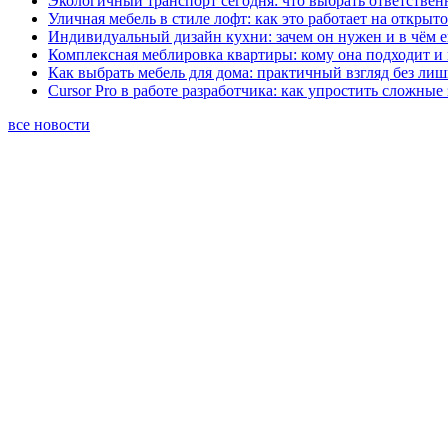
Экологичный транспорт сегодня: что выбрать ответствен
Уличная мебель в стиле лофт: как это работает на открыт
Индивидуальный дизайн кухни: зачем он нужен и в чём 
Комплексная меблировка квартиры: кому она подходит и 
Как выбрать мебель для дома: практичный взгляд без ли
Cursor Pro в работе разработчика: как упростить сложные
все новости