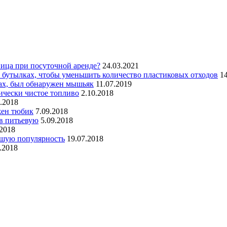
ица при посуточной аренде?
24.03.2021
 бутылках, чтобы уменьшить количество пластиковых отходов
1
нах, был обнаружен мышьяк
11.07.2019
ически чистое топливо
2.10.2018
.2018
жен тюбик
7.09.2018
 в питьевую
5.09.2018
.2018
ьшую популярность
19.07.2018
.2018