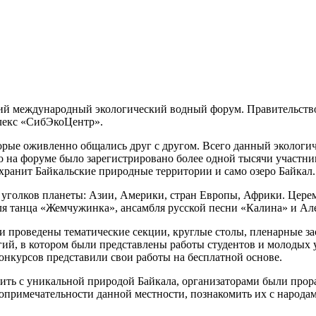
кий международный экологический водный форум. Правительств
плекс «СибЭкоЦентр».
орые оживленно общались друг с другом. Всего данный экологич
о на форуме было зарегистрировано более одной тысячи участни
ранит Байкальские природные территории и само озеро Байкал.
 уголков планеты: Азии, Америки, стран Европы, Африки. Цер
ля танца «Жемчужинка», ансамбля русской песни «Калина» и Але
 проведены тематические секции, круглые столы, пленарные зас
ий, в котором были представлены работы студентов и молодых 
онкурсов представили свои работы на бесплатной основе.
мить с уникальной природой Байкала, организаторами были про
стопримечательности данной местности, познакомить их с наро