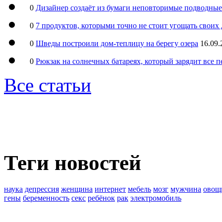
0
Дизайнер создаёт из бумаги неповторимые подводны
0
7 продуктов, которыми точно не стоит угощать свои
0
Шведы построили дом-теплицу на берегу озера
16.09.
0
Рюкзак на солнечных батареях, который зарядит все 
Все статьи
Теги новостей
наука
депрессия
женщина
интернет
мебель
мозг
мужчина
овощ
гены
беременность
секс
ребёнок
рак
электромобиль