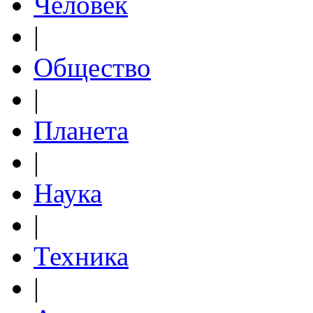
Человек
|
Общество
|
Планета
|
Наука
|
Техника
|