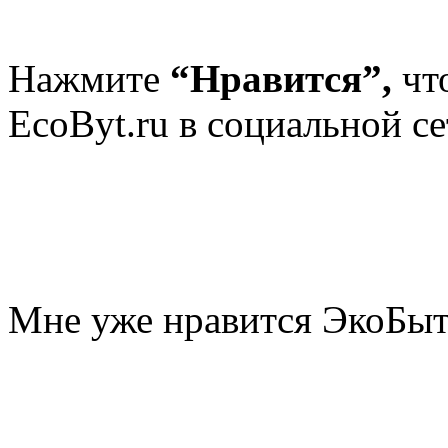
Нажмите
“Нравится”,
чт
EcoByt.ru в социальной се
Мне уже нравится ЭкоБы