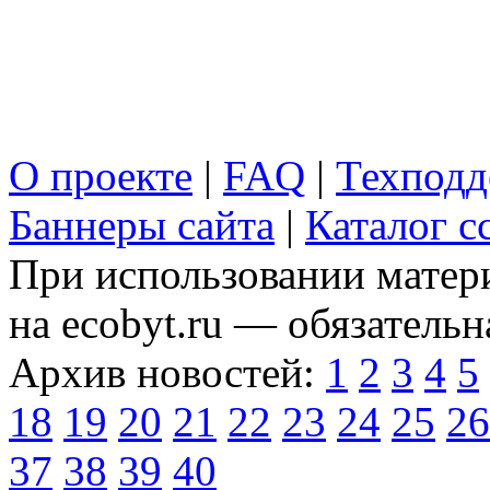
О проекте
|
FAQ
|
Техподд
Баннеры сайта
|
Каталог с
При использовании матери
на ecobyt.ru — обязательн
Архив новостей:
1
2
3
4
5
18
19
20
21
22
23
24
25
26
37
38
39
40