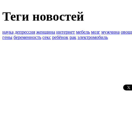
Теги новостей
наука
депрессия
женщина
интернет
мебель
мозг
мужчина
овощ
гены
беременность
секс
ребёнок
рак
электромобиль