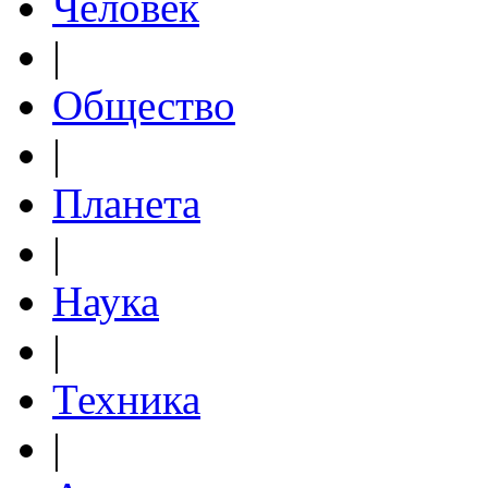
Человек
|
Общество
|
Планета
|
Наука
|
Техника
|