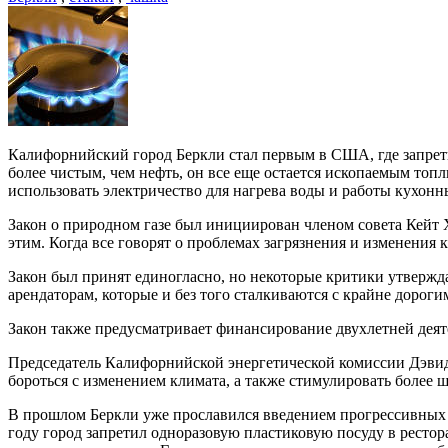
Калифорнийский город Беркли стал первым в США, где запрети
более чистым, чем нефть, он все еще остается ископаемым то
использовать электричество для нагрева воды и работы кухонны
Закон о природном газе был инициирован членом совета Кейт 
этим. Когда все говорят о проблемах загрязнения и изменения 
Закон был принят единогласно, но некоторые критики утвержда
арендаторам, которые и без того сталкиваются с крайне дороги
Закон также предусматривает финансирование двухлетней деят
Председатель Калифорнийской энергетической комиссии Дэвид
бороться с изменением климата, а также стимулировать более
В прошлом Беркли уже прославился введением прогрессивных зап
году город запретил одноразовую пластиковую посуду в ресто