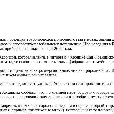
ли прокладку трубопроводов природного газа в новых зданиях, 
пливом и способствует глобальному потеплению. Новые здания в
х приборов, начиная с января 2020 года.
Харрисон, которая заявила в интервью «Хронике Сан-Франциско
климата, то склонны вспоминать только фабрики и автомобили, н
ют, что цены на электроэнергию выше, чем на природный газ. В 
м рынком жилья в районе залива.
ельности одного сотрудника в Управлении планирования и развит
 Хохшильд сообщил, что, по крайней мере, 50 других городов 
 широкое использование электроэнергии и возобновляемых источ
ретов, в том числе город стал первым в стране, который запрет
ранах (например, пластиковые вилки). Рестораны и кафе по все