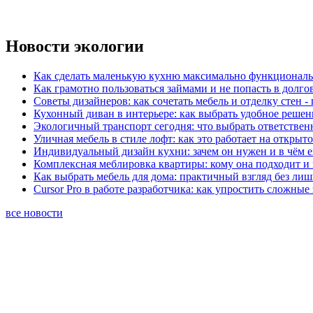
Новости экологии
Как сделать маленькую кухню максимально функциональ
Как грамотно пользоваться займами и не попасть в долг
Советы дизайнеров: как сочетать мебель и отделку стен -
Кухонный диван в интерьере: как выбрать удобное решен
Экологичный транспорт сегодня: что выбрать ответствен
Уличная мебель в стиле лофт: как это работает на открыт
Индивидуальный дизайн кухни: зачем он нужен и в чём 
Комплексная меблировка квартиры: кому она подходит и 
Как выбрать мебель для дома: практичный взгляд без ли
Cursor Pro в работе разработчика: как упростить сложные
все новости