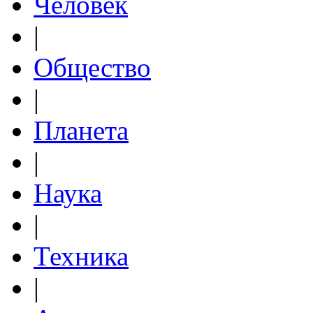
Человек
|
Общество
|
Планета
|
Наука
|
Техника
|