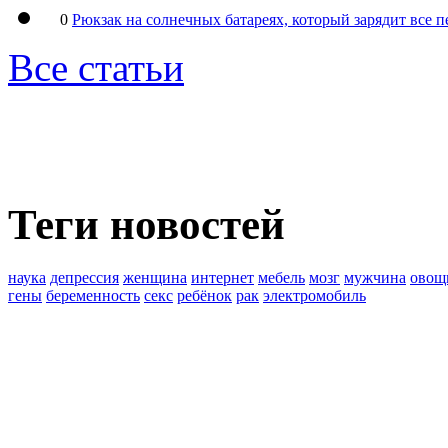
0
Рюкзак на солнечных батареях, который зарядит все 
Все статьи
Теги новостей
наука
депрессия
женщина
интернет
мебель
мозг
мужчина
овощ
гены
беременность
секс
ребёнок
рак
электромобиль