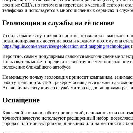
военные США, но потом она перетекла в частный сектор и ста
телефонах и используется в многочисленных сервисах и служб
Геолокация и службы на её основе
Использование спутниковой системы позволило с высокой точно
позиционирования доступна всем и каждому, поэтому она ста
https://agilie.com/en/services/geolocation-and-mapping-technologies
и
Вероятно, самым популярным являются многочисленные электр
Пользователь может определить своё точное местоположение и 
положение ближайшего автобуса.
Не меньшую пользу геолокация приносит компаниям, занимаю
работу транспорта. GPS-трекером оснащается каждый автомоб
Аналогичная ситуация со службами такси, доставщиками разли
Оснащение
Ключевой частью в работе приложений, основанных на системе
точности зачастую используют расширенный набор, позволяющий
города с плотной застройкой, в низинах или на местности с б