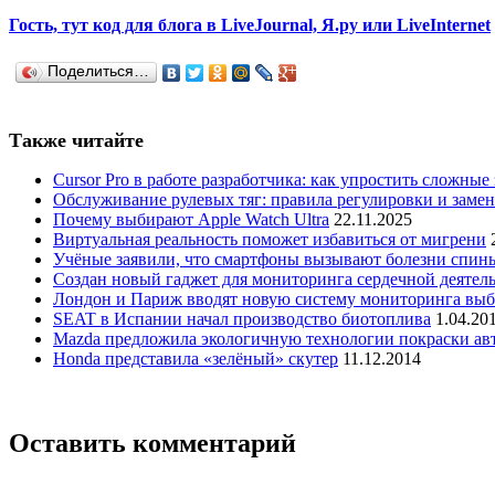
Гость, тут код для блога в LiveJournal, Я.ру или LiveInternet
Поделиться…
Также читайте
Cursor Pro в работе разработчика: как упростить сложные
Обслуживание рулевых тяг: правила регулировки и заме
Почему выбирают Apple Watch Ultra
22.11.2025
Виртуальная реальность поможет избавиться от мигрени
Учёные заявили, что смартфоны вызывают болезни спин
Создан новый гаджет для мониторинга сердечной деятел
Лондон и Париж вводят новую систему мониторинга выб
SEAT в Испании начал производство биотоплива
1.04.20
Mazda предложила экологичную технологии покраски ав
Honda представила «зелёный» скутер
11.12.2014
Оставить комментарий