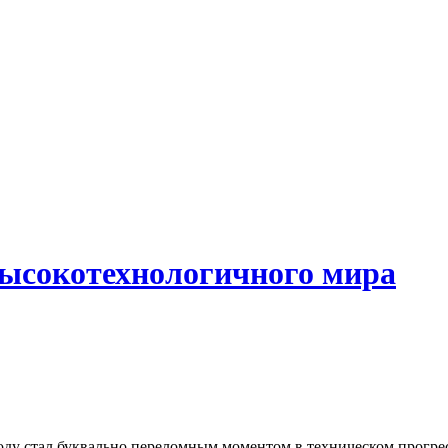
высокотехнологичного мира
оду стал буквально переломным моментом в техническом прогре