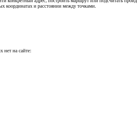
и конкретный адрес, построить маршрут или подсчитать пройде
х координатах и расстоянии между точками.
 нет на сайте: