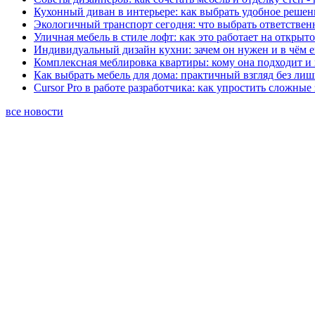
Кухонный диван в интерьере: как выбрать удобное решен
Экологичный транспорт сегодня: что выбрать ответствен
Уличная мебель в стиле лофт: как это работает на открыт
Индивидуальный дизайн кухни: зачем он нужен и в чём 
Комплексная меблировка квартиры: кому она подходит и 
Как выбрать мебель для дома: практичный взгляд без ли
Cursor Pro в работе разработчика: как упростить сложные
все новости