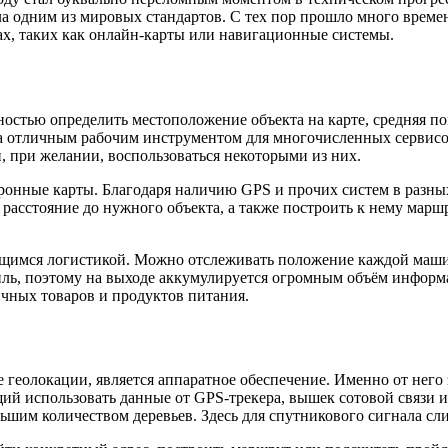
ла одним из мировых стандартов. С тех пор прошло много време
ах, таких как онлайн-карты или навигационные системы.
стью определить местоположение объекта на карте, средняя пог
ла отличным рабочим инструментом для многочисленных сервисо
, при желании, воспользоваться некоторыми из них.
онные карты. Благодаря наличию GPS и прочих систем в разны
расстояние до нужного объекта, а также построить к нему маршр
щимся логистикой. Можно отслеживать положение каждой маши
иль, поэтому на выходе аккумулируется огромным объём информ
чных товаров и продуктов питания.
 геолокации, является аппаратное обеспечение. Именно от него
 использовать данные от GPS-трекера, вышек сотовой связи и т
ольшим количеством деревьев. Здесь для спутникового сигнала с