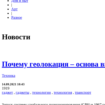
Дом и быт
|
Арт
|
Разное
Новости
Почему геолокация – основа 
Техника
14.09.2021 10:43
1919
гаджет
,
гаджеты
,
технологии
,
технология
,
транспорт
Запуск системы глобального позиционирования (GPS) в 1967 г