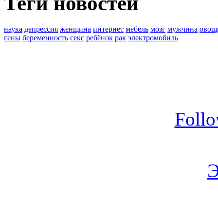
Теги новостей
наука
депрессия
женщина
интернет
мебель
мозг
мужчина
овощ
гены
беременность
секс
ребёнок
рак
электромобиль
Foll
Э