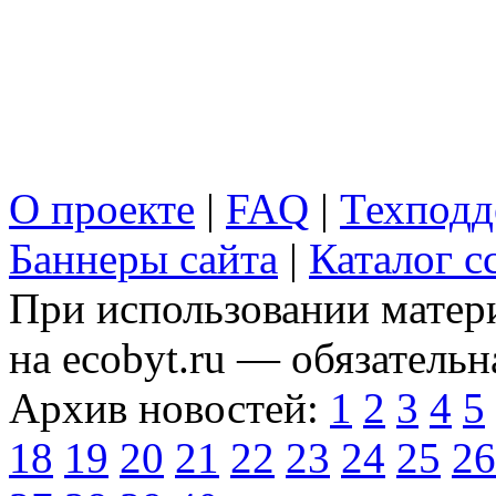
О проекте
|
FAQ
|
Техподд
Баннеры сайта
|
Каталог с
При использовании матери
на ecobyt.ru — обязательн
Архив новостей:
1
2
3
4
5
18
19
20
21
22
23
24
25
26