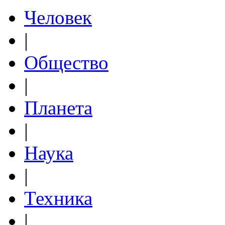
Человек
|
Общество
|
Планета
|
Наука
|
Техника
|