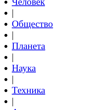
Человек
|
Общество
|
Планета
|
Наука
|
Техника
|