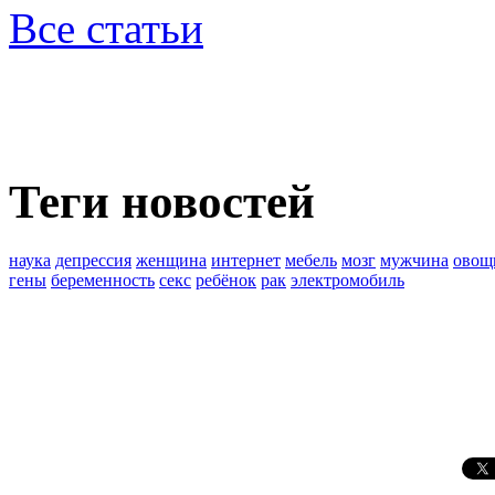
Все статьи
Теги новостей
наука
депрессия
женщина
интернет
мебель
мозг
мужчина
овощ
гены
беременность
секс
ребёнок
рак
электромобиль