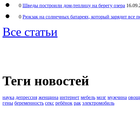
0
Шведы построили дом-теплицу на берегу озера
16.09.
0
Рюкзак на солнечных батареях, который зарядит все 
Все статьи
Теги новостей
наука
депрессия
женщина
интернет
мебель
мозг
мужчина
овощ
гены
беременность
секс
ребёнок
рак
электромобиль