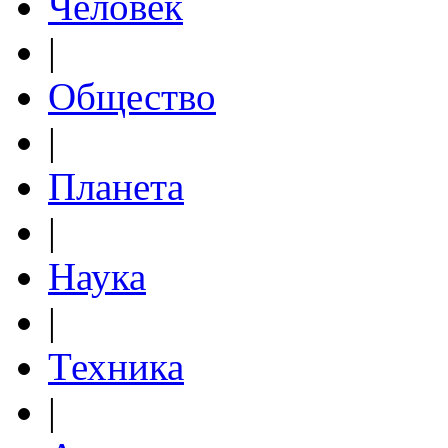
Человек
|
Общество
|
Планета
|
Наука
|
Техника
|