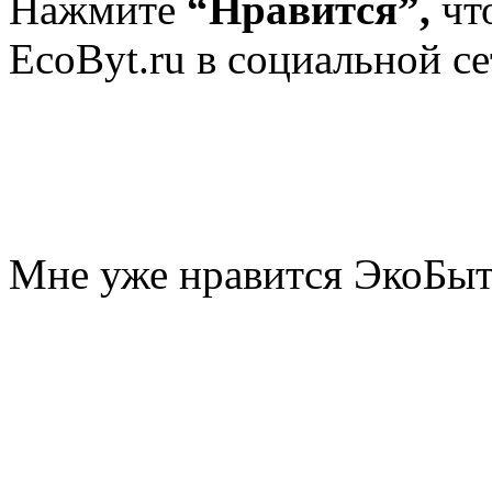
Нажмите
“Нравится”,
чт
EcoByt.ru в социальной се
Мне уже нравится ЭкоБы