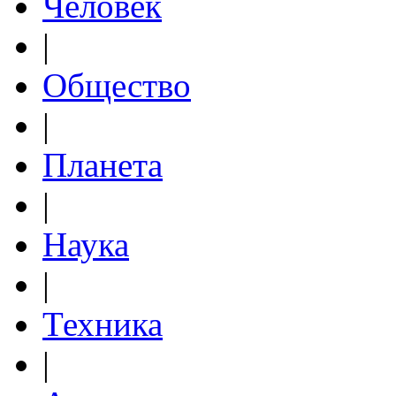
Человек
|
Общество
|
Планета
|
Наука
|
Техника
|