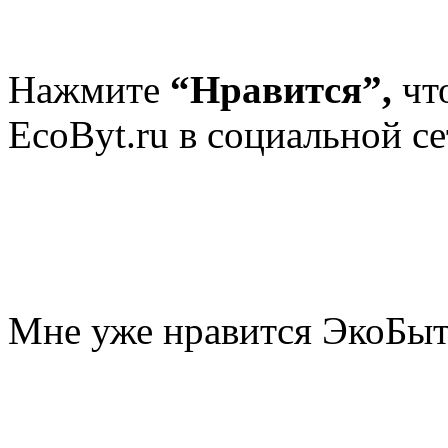
Нажмите
“Нравится”,
чт
EcoByt.ru в социальной се
Мне уже нравится ЭкоБы