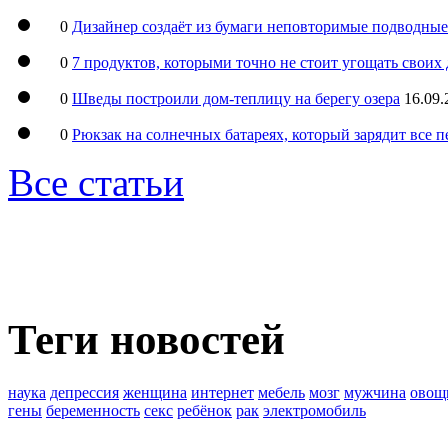
0
Дизайнер создаёт из бумаги неповторимые подводны
0
7 продуктов, которыми точно не стоит угощать свои
0
Шведы построили дом-теплицу на берегу озера
16.09.
0
Рюкзак на солнечных батареях, который зарядит все 
Все статьи
Теги новостей
наука
депрессия
женщина
интернет
мебель
мозг
мужчина
овощ
гены
беременность
секс
ребёнок
рак
электромобиль