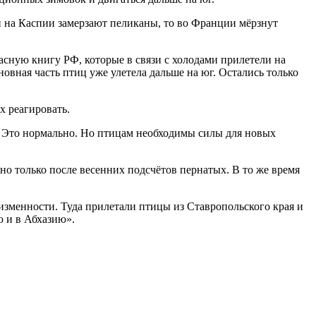
и на Каспии замерзают пеликаны, то во Франции мёрзнут
сную книгу РФ, которые в связи с холодами прилетели на
новная часть птиц уже улетела дальше на юг. Остались только
х реагировать.
. Это нормально. Но птицам необходимы силы для новых
тно только после весенних подсчётов пернатых. В то же время
зменности. Туда прилетали птицы из Ставропольского края и
ю и в Абхазию».