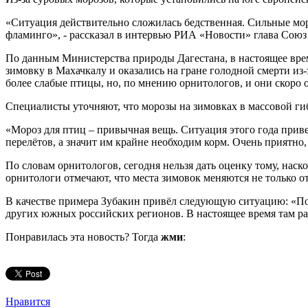
«Ситуация действительно сложилась бедственная. Сильные мор
фламинго», - рассказал в интервью РИА «Новости» глава Союз
По данным Министерства природы Дагестана, в настоящее врем
зимовку в Махачкалу и оказались на гране голодной смерти из-
более слабые птицы, но, по мнению орнитологов, и они скоро
Специалисты уточняют, что морозы на зимовках в массовой гиб
«Мороз для птиц – привычная вещь. Ситуация этого года прив
перелётов, а значит им крайне необходим корм. Очень приятно,
По словам орнитологов, сегодня нельзя дать оценку тому, наск
орнитологи отмечают, что места зимовок меняются не только от
В качестве примера Зубакин привёл следующую ситуацию: «По
других южных российских регионов. В настоящее время там ра
Понравилась эта новость? Тогда
жми
:
Нравится