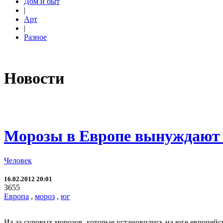
Дом и быт
|
Арт
|
Разное
Новости
Морозы в Европе вынуждают 
Человек
16.02.2012 20:01
3655
Европа
,
мороз
,
юг
Из-за суровых морозов, которые установились на юге европейс