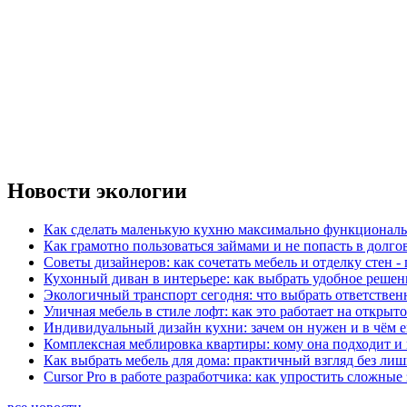
Новости экологии
Как сделать маленькую кухню максимально функциональ
Как грамотно пользоваться займами и не попасть в долг
Советы дизайнеров: как сочетать мебель и отделку стен -
Кухонный диван в интерьере: как выбрать удобное решен
Экологичный транспорт сегодня: что выбрать ответствен
Уличная мебель в стиле лофт: как это работает на открыт
Индивидуальный дизайн кухни: зачем он нужен и в чём 
Комплексная меблировка квартиры: кому она подходит и 
Как выбрать мебель для дома: практичный взгляд без ли
Cursor Pro в работе разработчика: как упростить сложные