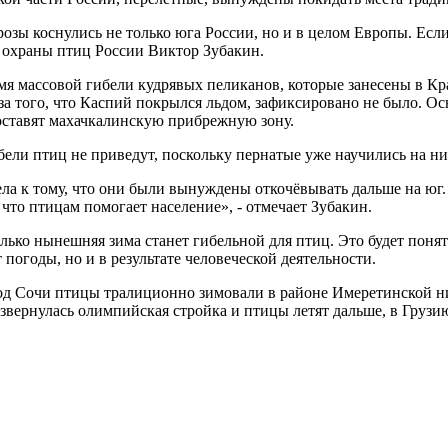
озы коснулись не только юга России, но и в целом Европы. Есл
 охраны птиц России Виктор Зубакин.
я массовой гибели кудрявых пеликанов, которые занесены в Кра
за того, что Каспий покрылся льдом, зафиксировано не было. Ос
 оставят махачкалинскую прибрежную зону.
ели птиц не приведут, поскольку пернатые уже научились на ни
ела к тому, что они были вынуждены откочёвывать дальше на юг
 что птицам помогает население», - отмечает Зубакин.
олько нынешняя зима станет гибельной для птиц. Это будет поня
 погоды, но и в результате человеческой деятельности.
д Сочи птицы тралиционно зимовали в районе Имеретинской ни
звернулась олимпийская стройка и птицы летят дальше, в Грузи