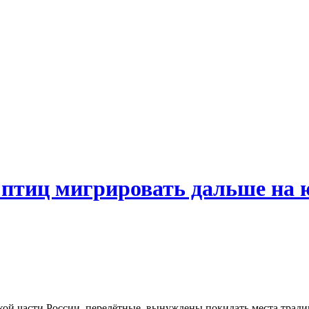
птиц мигрировать дальше на 
кой части России, перелётные, вынуждены покидать места тради