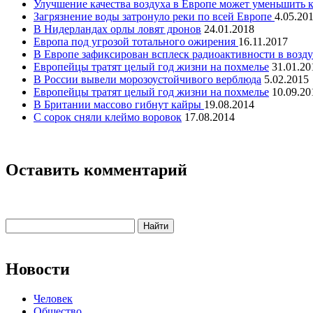
Улучшение качества воздуха в Европе может уменьшить к
Загрязнение воды затронуло реки по всей Европе
4.05.20
В Нидерландах орлы ловят дронов
24.01.2018
Европа под угрозой тотального ожирения
16.11.2017
В Европе зафиксирован всплеск радиоактивности в возду
Европейцы тратят целый год жизни на похмелье
31.01.20
В России вывели морозоустойчивого верблюда
5.02.2015
Европейцы тратят целый год жизни на похмелье
10.09.20
В Британии массово гибнут кайры
19.08.2014
С сорок сняли клеймо воровок
17.08.2014
Оставить комментарий
Новости
Человек
Общество