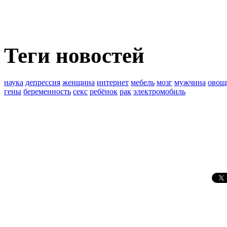
Теги новостей
наука
депрессия
женщина
интернет
мебель
мозг
мужчина
овощ
гены
беременность
секс
ребёнок
рак
электромобиль