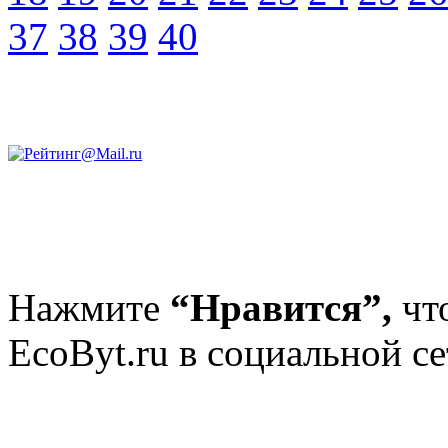
37
38
39
40
Нажмите
“Нравится”,
чт
EcoByt.ru в социальной се