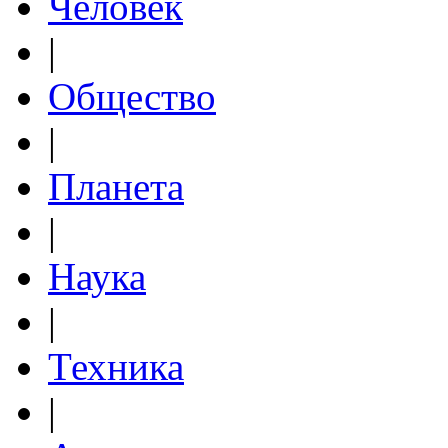
Человек
|
Общество
|
Планета
|
Наука
|
Техника
|