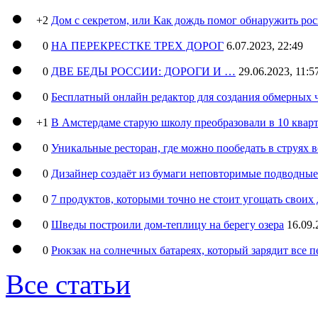
+2
Дом с секретом, или Как дождь помог обнаружить ро
0
НА ПЕРЕКРЕСТКЕ ТРЕХ ДОРОГ
6.07.2023, 22:49
0
ДВЕ БЕДЫ РОССИИ: ДОРОГИ И …
29.06.2023, 11:5
0
Бесплатный онлайн редактор для создания обмерных 
+1
В Амстердаме старую школу преобразовали в 10 кварт
0
Уникальные ресторан, где можно пообедать в струях 
0
Дизайнер создаёт из бумаги неповторимые подводны
0
7 продуктов, которыми точно не стоит угощать свои
0
Шведы построили дом-теплицу на берегу озера
16.09.
0
Рюкзак на солнечных батареях, который зарядит все 
Все статьи