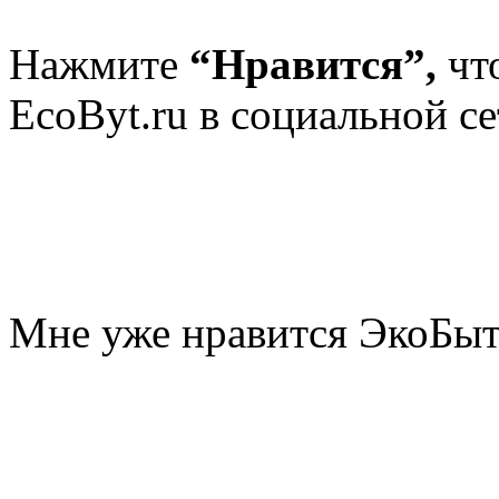
Нажмите
“Нравится”,
чт
EcoByt.ru в социальной се
Мне уже нравится ЭкоБы