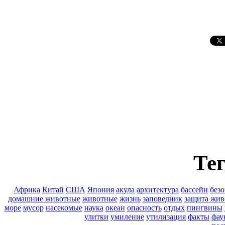
Тег
Африка
Китай
США
Япония
акула
архитектура
бассейн
безо
домашние животные
животные
жизнь
заповедник
защита жи
море
мусор
насекомые
наука
океан
опасность
отдых
пингвины
улитки
умиление
утилизация
факты
фау