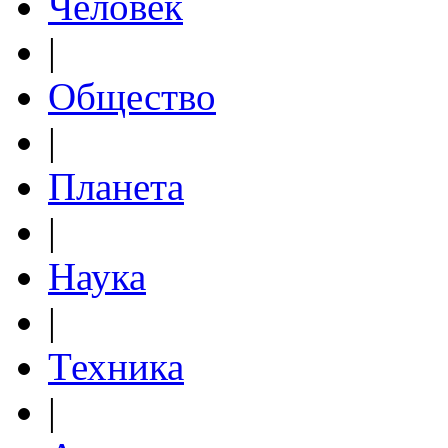
Человек
|
Общество
|
Планета
|
Наука
|
Техника
|