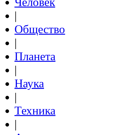
Человек
|
Общество
|
Планета
|
Наука
|
Техника
|