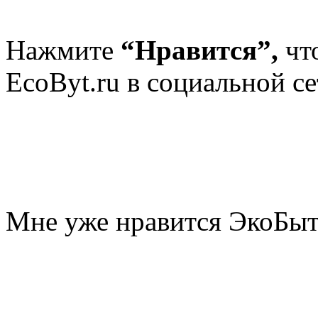
Нажмите
“Нравится”,
чт
EcoByt.ru в социальной се
Мне уже нравится ЭкоБы