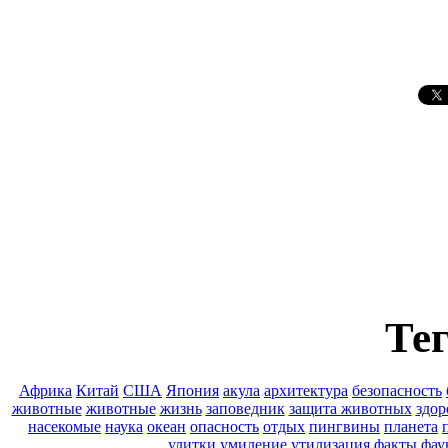
Тег
Африка
Китай
США
Япония
акула
архитектура
безопасность
животные
животные
жизнь
заповедник
защита животных
здор
насекомые
наука
океан
опасность
отдых
пингвины
планета
улитки
умиление
утилизация
факты
фау