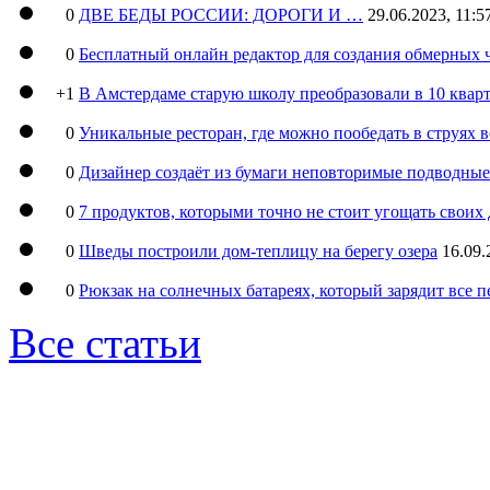
0
ДВЕ БЕДЫ РОССИИ: ДОРОГИ И …
29.06.2023, 11:5
0
Бесплатный онлайн редактор для создания обмерных 
+1
В Амстердаме старую школу преобразовали в 10 кварт
0
Уникальные ресторан, где можно пообедать в струях 
0
Дизайнер создаёт из бумаги неповторимые подводны
0
7 продуктов, которыми точно не стоит угощать свои
0
Шведы построили дом-теплицу на берегу озера
16.09.
0
Рюкзак на солнечных батареях, который зарядит все 
Все статьи