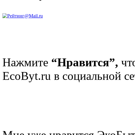
Нажмите
“Нравится”,
чт
EcoByt.ru в социальной се
Мне уже нравится ЭкоБы