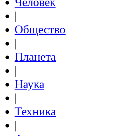
Человек
|
Общество
|
Планета
|
Наука
|
Техника
|