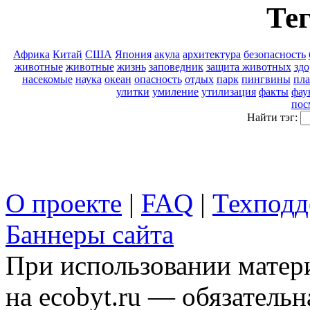
Тег
Африка
Китай
США
Япония
акула
архитектура
безопасность
животные
животные
жизнь
заповедник
защита животных
здо
насекомые
наука
океан
опасность
отдых
парк
пингвины
пла
улитки
умиление
утилизация
факты
фау
пос
Найти тэг:
О проекте
|
FAQ
|
Техподд
Баннеры сайта
При использовании матери
на ecobyt.ru — обязательн