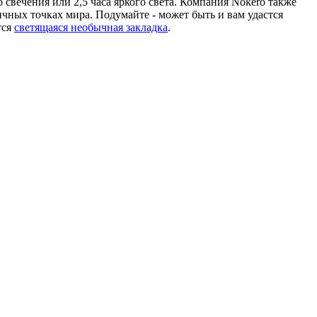
свечения или 2,5 часа яркого света. Компания Nokero также
чных точках мира. Подумайте - может быть и вам удастся
тся
светящаяся необычная закладка
.