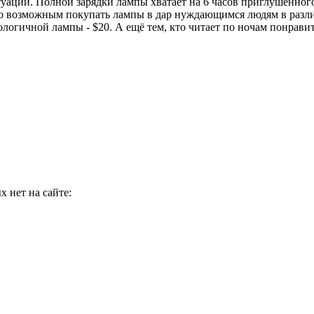
аций. Полной зарядки лампы хватает на 6 часов приглушенного 
ало возможным покупать лампы в дар нуждающимся людям в разли
ологичной лампы - $20. А ещё тем, кто читает по ночам понрави
 нет на сайте: