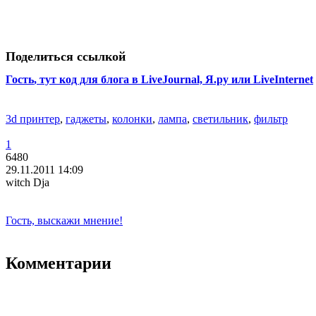
Поделиться ссылкой
Гость
, тут код для блога в LiveJournal, Я.ру или LiveInternet
3d принтер
,
гаджеты
,
колонки
,
лампа
,
светильник
,
фильтр
1
6480
29.11.2011 14:09
witch Dja
Гость, выскажи мнение!
Комментарии