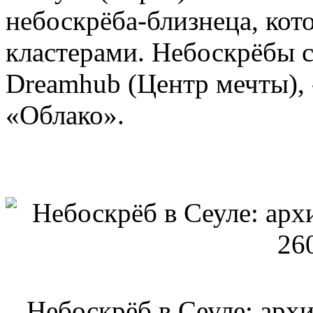
небоскрёба-близнеца, ко
кластерами. Небоскрёбы с
Dreamhub (Центр мечты), 
«Облако».
Небоскрёб в Сеуле: арх