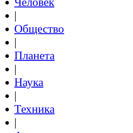
Человек
|
Общество
|
Планета
|
Наука
|
Техника
|