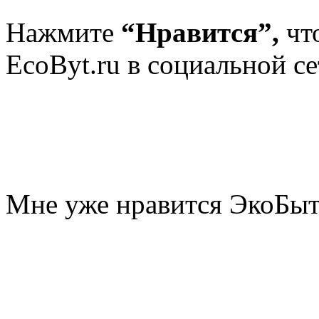
Нажмите
“Нравится”,
чт
EcoByt.ru в социальной се
Мне уже нравится ЭкоБы