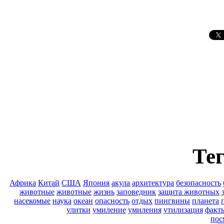
Тег
Африка
Китай
США
Япония
акула
архитектура
безопасность
животные
животные
жизнь
заповедник
защита животных
насекомые
наука
океан
опасность
отдых
пингвины
планета
улитки
умиление
умиления
утилизация
факт
пос