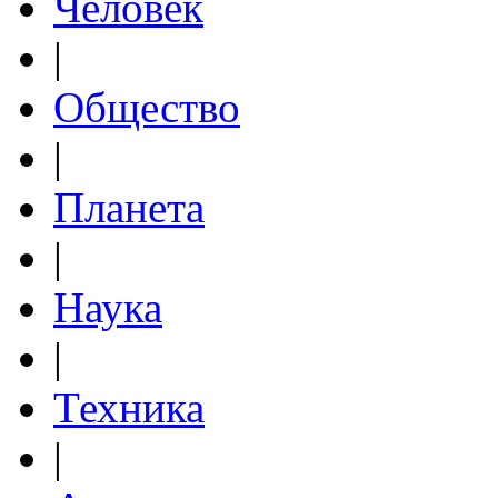
Человек
|
Общество
|
Планета
|
Наука
|
Техника
|