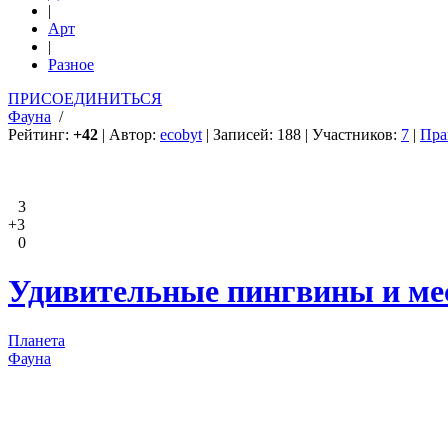
|
Арт
|
Разное
ПРИСОЕДИНИТЬСЯ
Фауна
/
Рейтинг:
+42
| Автор:
ecobyt
| Записей: 188 | Участников:
7
|
Пра
3
+3
0
Удивительные пингвины и мес
Планета
Фауна