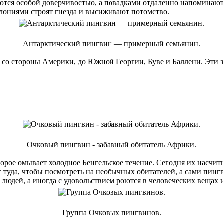
ся особой доверчивостью, а повадками отдаленно напоминают че
колониями строят гнезда и высиживают потомство.
Антарктический пингвин — примерный семьянин.
со стороны Америки, до Южной Георгии, Буве и Баллени. Эти з
Очковый пингвин - забавный обитатель Африки.
рое омывает холодное Бенгельское течение. Сегодня их насчиты
туда, чтобы посмотреть на необычных обитателей, а сами пинг
людей, а иногда с удовольствием роются в человеческих вещах и
Группа Очковых пингвинов.