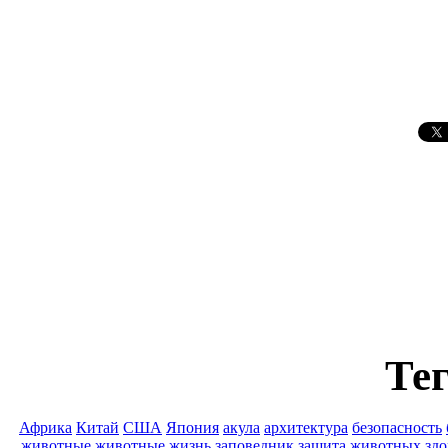
Тег
Африка
Китай
США
Япония
акула
архитектура
безопасность
животные
животные
жизнь
заповедник
защита животных
здо