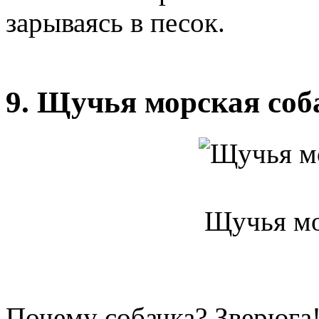
зарываясь в песок.
9. Щучья морская соб
Щучья мо
Почему собачка? Зверюга!