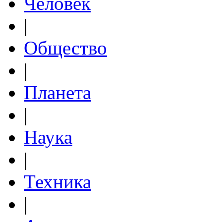
Человек
|
Общество
|
Планета
|
Наука
|
Техника
|