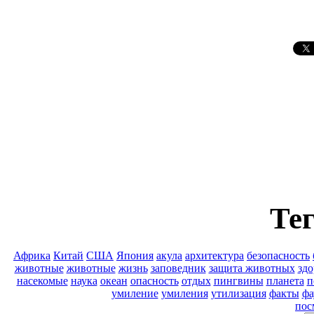
Тег
Африка
Китай
США
Япония
акула
архитектура
безопасность
животные
животные
жизнь
заповедник
защита животных
здо
насекомые
наука
океан
опасность
отдых
пингвины
планета
п
умиление
умиления
утилизация
факты
фа
пос