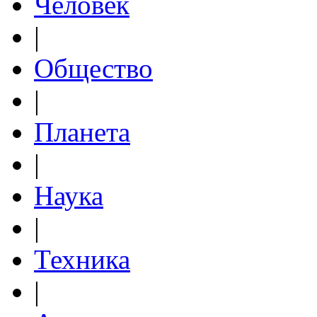
Человек
|
Общество
|
Планета
|
Наука
|
Техника
|