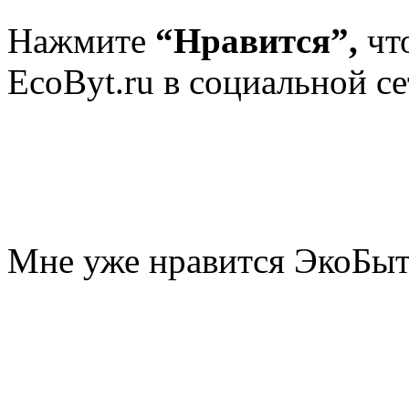
Нажмите
“Нравится”,
чт
EcoByt.ru в социальной се
Мне уже нравится ЭкоБы